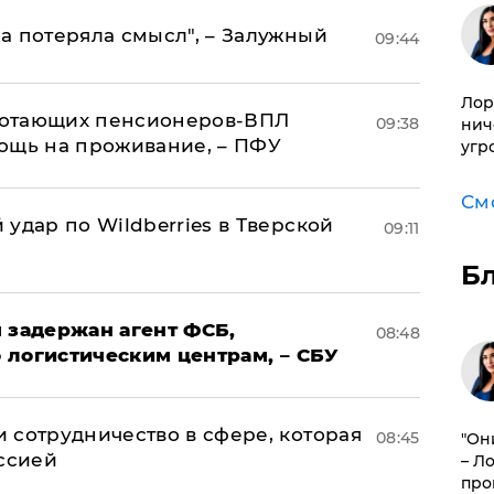
а потеряла смысл", – Залужный
09:44
Лор
аботающих пенсионеров-ВПЛ
09:38
нич
ощь на проживание, – ПФУ
угр
См
удар по Wildberries в Тверской
09:11
Б
 задержан агент ФСБ,
08:48
 логистическим центрам, – СБУ
 сотрудничество в сфере, которая
08:45
"Он
оссией
– Л
про