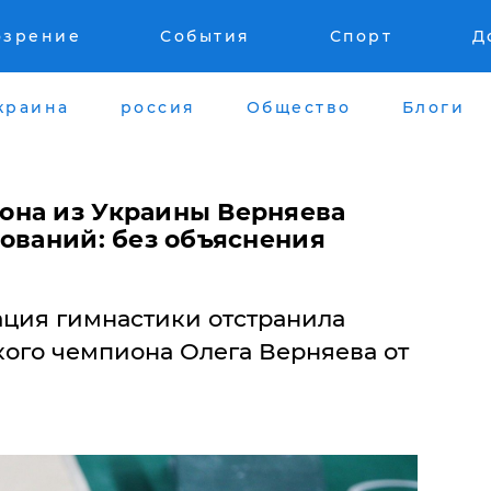
озрение
События
Спорт
Д
краина
россия
Общество
Блоги
она из Украины Верняева
нований: без объяснения
ция гимнастики отстранила
ого чемпиона Олега Верняева от