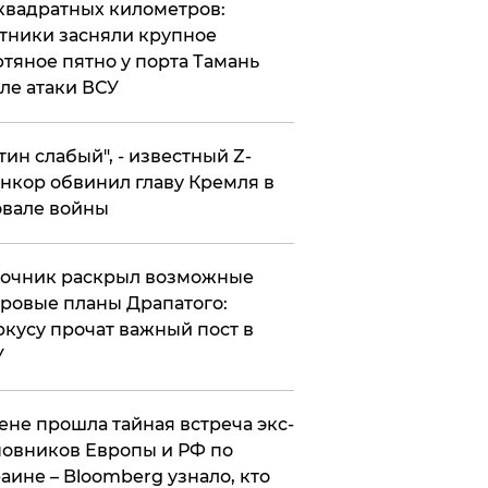
квадратных километров:
тники засняли крупное
тяное пятно у порта Тамань
ле атаки ВСУ
утин слабый", - известный Z-
нкор обвинил главу Кремля в
вале войны
точник раскрыл возможные
ровые планы Драпатого:
кусу прочат важный пост в
У
ене прошла тайная встреча экс-
овников Европы и РФ по
аине – Bloomberg узнало, кто