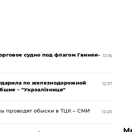
орговое судно под флагом Гвинеи-
13:16
 ударила по железнодорожной
12:37
ибшие – "Укрзалізниця"
ны проводят обыски в ТЦК – СМИ
12:20
М