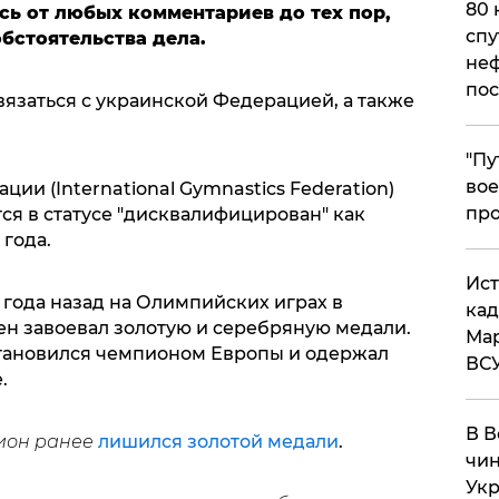
80 
сь от любых комментариев до тех пор,
спу
обстоятельства дела.
неф
пос
язаться с украинской Федерацией, а также
​"П
вое
ии (International Gymnastics Federation)
про
ся в статусе "дисквалифицирован" как
года.
​Ис
 года назад на Олимпийских играх в
кад
н завоевал золотую и серебряную медали.
Мар
становился чемпионом Европы и одержал
ВС
.
В В
ион ранее
лишился золотой медали
.
чин
Укр