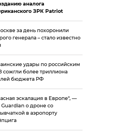
озданию аналога
риканского ЗРК Patriot
оскве за день похоронили
рого генерала – стало известно
я
аинские удары по российским
 сожгли более триллиона
блей бюджета РФ
асная эскалация в Европе", —
 Guardian о дроне со
ывчаткой в аэропорту
йпцига