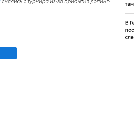
ы
снялись с турнира из-за прибытия допинг-
там
​В 
пос
сле