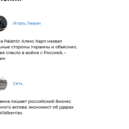
Игаль Левин
ва Palantir Алекс Карп назвал
ьные стороны Украины и объяснил,
 ее спасло в войне с Россией, –
ин
Сеть
раина лишает российский бизнес
вного актива: экономист об ударах
Wildberries