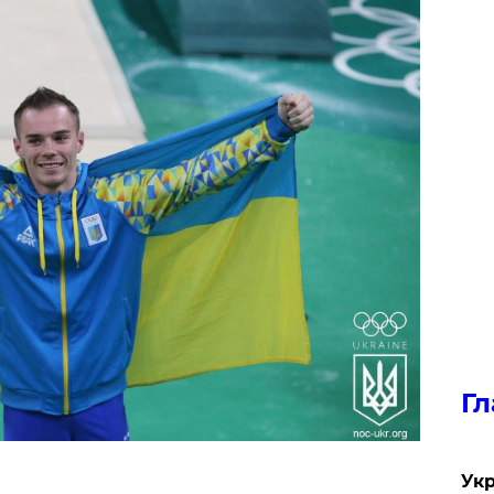
Гл
Укр