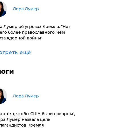
​Лора Лумер
а Лумер об угрозах Кремля: "Нет
его более православного, чем
оза ядерной войны"
отреть ещё
логи
​Лора Лумер
и хотят, чтобы США были покорны",
ора Лумер назвала цель
пагандистов Кремля