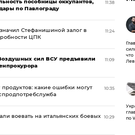
льность пособницы оккупантов,
11:38
дары по Павлограду
значил Стефанишиной залог в
11:24
дробности ЦПК
Гла
сил
что
 Воздушных сил ВСУ предъявили
11:09
Лев
Генпрокурора
 продуктов: какие ошибки могут
10:35
оспродпотребслужба
​Ук
гла
али воевать на итальянских боевых
10:29
по 