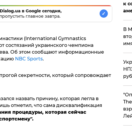
к с
аме
Dialog.ua в Google сегодня,
✓
пропустить главное завтра.
В М
вто
астики (International Gymnastics
им
 от состязаний украинского чемпиона
ева. Об этом сообщают информационные
икацию
NBC Sports
.
Укр
НПЗ
трогой секретности, который сопровождает
ру
"Оп
ался назвать причину, которая легла в
The
ишь отметил, что сама дисквалификация
взр
ания процедуры, которая сейчас
Ле
спортсмену".