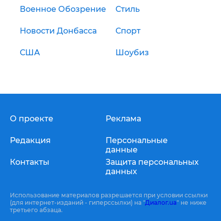
Военное Обозрение
Стиль
Новости Донбасса
Спорт
США
Шоубиз
О проекте
Реклама
Редакция
Персональные
данные
Контакты
Защита персональных
данных
Использование материалов разрешается при условии ссылки
(для интернет-изданий - гиперссылки) на "
Диалог.ua
" не ниже
третьего абзаца.