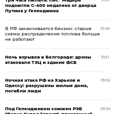
Три часа пылала: СБС "Мадяра"
11:39
подожгли С-400 недалеко от дворца
Путина у Геленджика
​В РФ заканчивается бензин: старые
10:49
схемы распределения топлива больше
не работают
​Ночь взрывов в Белгороде: дроны
10:21
атаковали ТЭЦ и здание ФСБ
​Ночная атака РФ на Харьков и
09:52
Одессу: разрушены жилые дома,
погибли люди
Под Геленджиком сожжен РЭБ
09:34