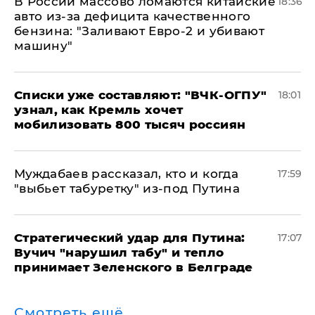
В России массово ломаются китайские
18:36
авто из-за дефицита качественного
бензина: "Заливают Евро-2 и убивают
машину"
Списки уже составляют: "ВЧК-ОГПУ"
18:01
узнал, как Кремль хочет
мобилизовать 800 тысяч россиян
Муждабаев рассказал, кто и когда
17:59
"выбьет табуретку" из-под Путина
Стратегический удар для Путина:
17:07
Вучич "нарушил табу" и тепло
принимает Зеленского в Белграде
Смотреть ещё