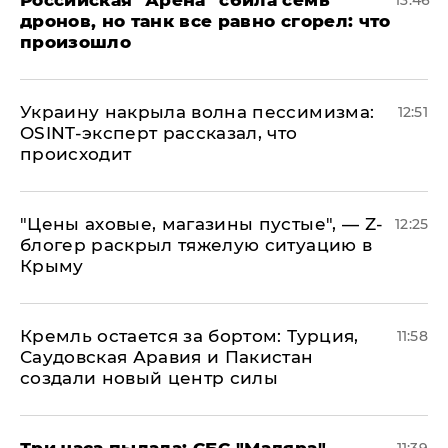
​Российская "Арена" сбила семь
13:46
дронов, но танк все равно сгорел: что
произошло
​Украину накрыла волна пессимизма:
12:51
OSINT-эксперт рассказал, что
происходит
​"Цены аховые, магазины пустые", — Z-
12:25
блогер раскрыл тяжелую ситуацию в
Крыму
​Кремль остается за бортом: Турция,
11:58
Саудовская Аравия и Пакистан
создали новый центр силы