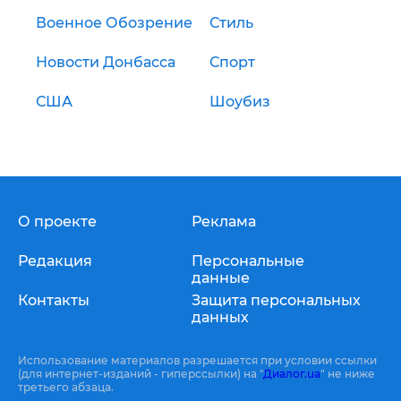
Военное Обозрение
Стиль
Новости Донбасса
Спорт
США
Шоубиз
О проекте
Реклама
Редакция
Персональные
данные
Контакты
Защита персональных
данных
Использование материалов разрешается при условии ссылки
(для интернет-изданий - гиперссылки) на "
Диалог.ua
" не ниже
третьего абзаца.