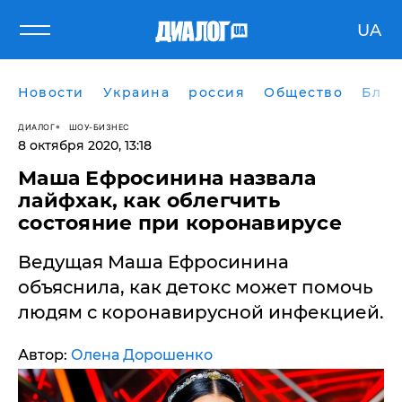
UA
Новости
Украина
россия
Общество
Блог
ДИАЛОГ
ШОУ-БИЗНЕС
8 октября 2020, 13:18
Маша Ефросинина назвала
лайфхак, как облегчить
состояние при коронавирусе
Ведущая Маша Ефросинина
объяснила, как детокс может помочь
людям с коронавирусной инфекцией.
Автор:
Олена Дорошенко