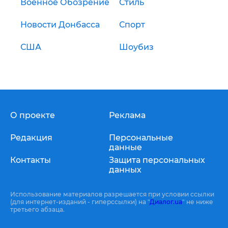
Военное Обозрение
Стиль
Новости Донбасса
Спорт
США
Шоубиз
О проекте
Реклама
Редакция
Персональные
данные
Контакты
Защита персональных
данных
Использование материалов разрешается при условии ссылки
(для интернет-изданий - гиперссылки) на "
Диалог.ua
" не ниже
третьего абзаца.