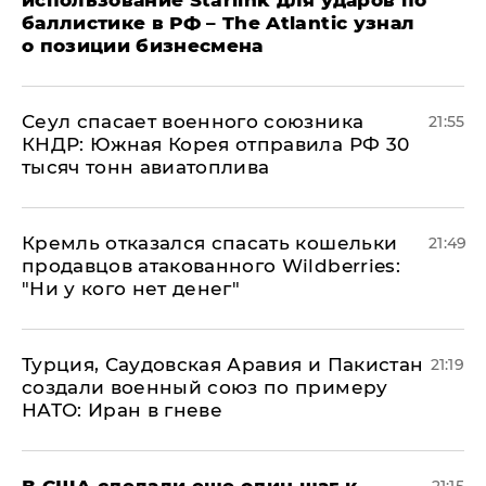
баллистике в РФ – The Atlantic узнал
о позиции бизнесмена
​Сеул спасает военного союзника
21:55
КНДР: Южная Корея отправила РФ 30
тысяч тонн авиатоплива
Кремль отказался спасать кошельки
21:49
продавцов атакованного Wildberries:
"Ни у кого нет денег"
Турция, Саудовская Аравия и Пакистан
21:19
создали военный союз по примеру
НАТО: Иран в гневе
В США сделали еще один шаг к
21:15