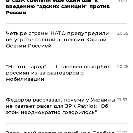
введению "адских санкций" против
России
Четыре страны НАТО предупредили
20:35
об угрозе полной аннексии Южной
Осетии Россией
​"Не тот народ", — Соловьев оскорбил
20:28
россиян из-за разговоров о
мобилизации
Федоров рассказал, почему у Украины
19:57
не хватает ракет для ЗРК Patriot: "Об
этом неоднократно говорилось"
Зеленский впервые прибыл в Сербию
19:33