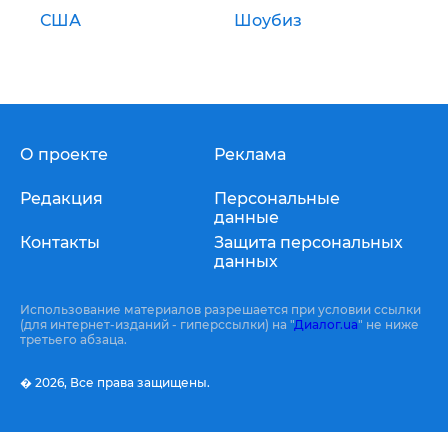
США
Шоубиз
О проекте
Реклама
Редакция
Персональные
данные
Контакты
Защита персональных
данных
Использование материалов разрешается при условии ссылки
(для интернет-изданий - гиперссылки) на "
Диалог.ua
" не ниже
третьего абзаца.
� 2026,
Все права защищены.