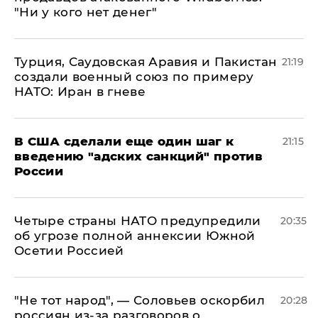
"Ни у кого нет денег"
Турция, Саудовская Аравия и Пакистан
21:19
создали военный союз по примеру
НАТО: Иран в гневе
В США сделали еще один шаг к
21:15
введению "адских санкций" против
России
Четыре страны НАТО предупредили
20:35
об угрозе полной аннексии Южной
Осетии Россией
​"Не тот народ", — Соловьев оскорбил
20:28
россиян из-за разговоров о