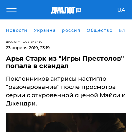
UA
Новости
Украина
россия
Общество
Блог
ДИАЛОГ
ШОУ-БИЗНЕС
23 апреля 2019, 23:19
Арья Старк из "Игры Престолов"
попала в скандал
Поклонников актрисы настигло
"разочарование" после просмотра
серии с откровенной сценой Мэйси и
Джендри.