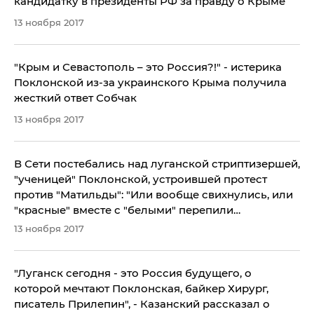
кандидатку в президенты РФ за правду о Крыме
13 ноября 2017
"Крым и Севастополь – это Россия?!" - истерика
Поклонской из-за украинского Крыма получила
жесткий ответ Собчак
13 ноября 2017
В Сети постебались над луганской стриптизершей,
"ученицей" Поклонской, устроившей протест
против "Матильды": "Или вообще свихнулись, или
"красные" вместе с "белыми" перепили
боярышника", - кадры
13 ноября 2017
"Луганск сегодня - это Россия будущего, о
которой мечтают Поклонская, байкер Хирург,
писатель Прилепин", - Казанский рассказал о