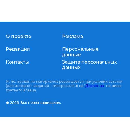
О проекте
Реклама
Редакция
Персональные
данные
Контакты
Защита персональных
данных
Использование материалов разрешается при условии ссылки
(для интернет-изданий - гиперссылки) на "
Диалог.ua
" не ниже
третьего абзаца.
� 2026,
Все права защищены.