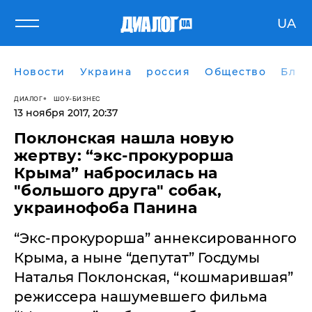
UA
Новости
Украина
россия
Общество
Блог
ДИАЛОГ
ШОУ-БИЗНЕС
13 ноября 2017, 20:37
​Поклонская нашла новую
жертву: “экс-прокурорша
Крыма” набросилась на
"большого друга" собак,
украинофоба Панина
“Экс-прокурорша” аннексированного
Крыма, а ныне “депутат” Госдумы
Наталья Поклонская, “кошмарившая”
режиссера нашумевшего фильма