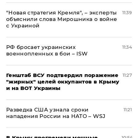
"Новая стратегия Кремля", – эксперты
11:39
объяснили слова Мирошника о войне
с Украиной
РФ бросает украинских
11:34
военнопленных в бои – ISW
Генштаб ВСУ подтвердил поражение
11:27
"жирных" целей оккупантов в Крыму
и на ВОТ Украины
Разведка США узнала сроки
11:21
нападения России на НАТО – WSJ
В Крыму прогремели мощные
10:54