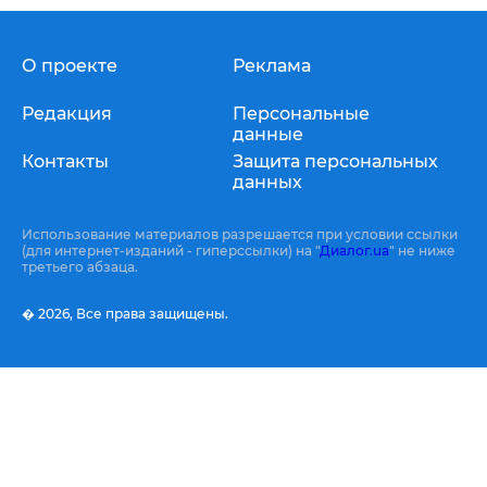
О проекте
Реклама
Редакция
Персональные
данные
Контакты
Защита персональных
данных
Использование материалов разрешается при условии ссылки
(для интернет-изданий - гиперссылки) на "
Диалог.ua
" не ниже
третьего абзаца.
� 2026,
Все права защищены.