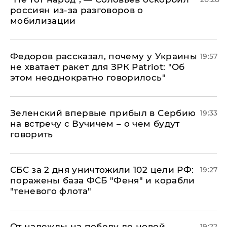
россиян из-за разговоров о
мобилизации
Федоров рассказал, почему у Украины
19:57
не хватает ракет для ЗРК Patriot: "Об
этом неоднократно говорилось"
Зеленский впервые прибыл в Сербию
19:33
на встречу с Вучичем – о чем будут
говорить
СБС за 2 дня уничтожили 102 цели РФ:
19:27
поражены база ФСБ "Феня" и корабли
"теневого флота"
От надежды на победу до новой
19:22