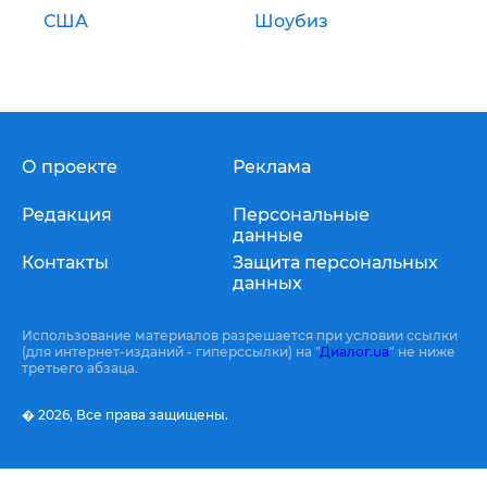
США
Шоубиз
О проекте
Реклама
Редакция
Персональные
данные
Контакты
Защита персональных
данных
Использование материалов разрешается при условии ссылки
(для интернет-изданий - гиперссылки) на "
Диалог.ua
" не ниже
третьего абзаца.
� 2026,
Все права защищены.