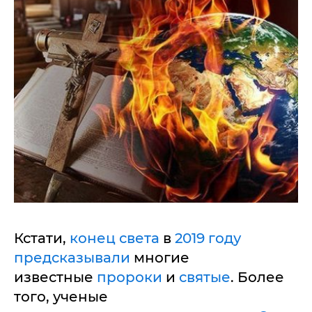
Кстати,
конец света
в
2019 году
предсказывали
многие
известные
пророки
и
святые
. Более
того, ученые