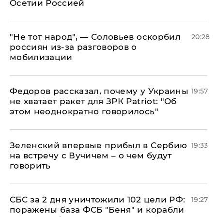
Осетии Россией
​"Не тот народ", — Соловьев оскорбил
20:28
россиян из-за разговоров о
мобилизации
Федоров рассказал, почему у Украины
19:57
не хватает ракет для ЗРК Patriot: "Об
этом неоднократно говорилось"
Зеленский впервые прибыл в Сербию
19:33
на встречу с Вучичем – о чем будут
говорить
СБС за 2 дня уничтожили 102 цели РФ:
19:27
поражены база ФСБ "Беня" и корабли