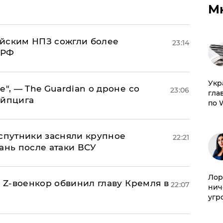
М
ийским НПЗ сожгли более
23:14
 РФ
​Ук
е", — The Guardian о дроне со
23:06
гла
ейпцига
по 
 спутники засняли крупное
22:21
ань после атаки ВСУ
Лор
й Z-военкор обвинил главу Кремля в
22:07
нич
угр