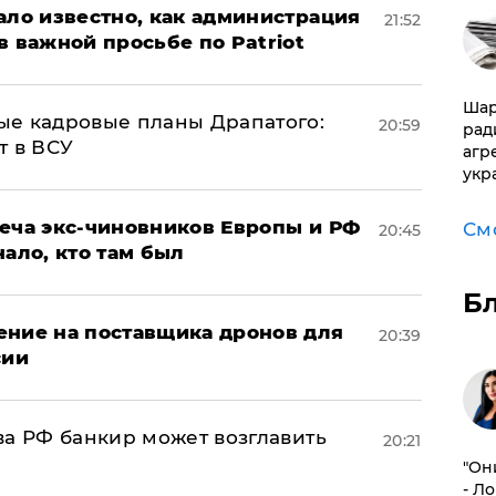
ало известно, как администрация
21:52
в важной просьбе по Patriot
Шар
ые кадровые планы Драпатого:
20:59
рад
т в ВСУ
агр
укр
реча экс-чиновников Европы и РФ
См
20:45
нало, кто там был
Б
ение на поставщика дронов для
20:39
сии
ва РФ банкир может возглавить
20:21
"Он
- Л