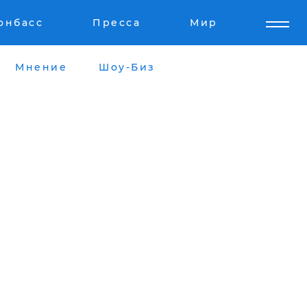
онбасс
Пресса
Мир
Мнение
Шоу-Биз