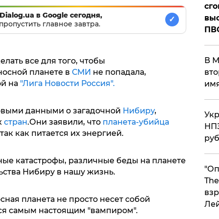
сго
Dialog.ua в Google сегодня,
выс
✓
пропустить главное завтра.
ПВ
В М
елать все для того, чтобы
носной планете в
СМИ
не попадала,
вто
ой на
"Лига Новости Россия".
им
выми данными о загадочной
Нибиру
,
Укр
х
стран
.Они заявили, что
планета-убийца
НПЗ
так как питается их энергией.
ру
ые катастрофы, различные беды на планете
"Оп
ьства Нибиру в нашу жизнь.
The
взр
сная планета не просто несет собой
Ле
ся самым настоящим "вампиром".