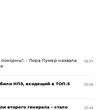
 покорны", - Лора Лумер назвала
06:57
ля
били НПЗ, входящий в ТОП-5
05:56
ли второго генерала – стало
23:49