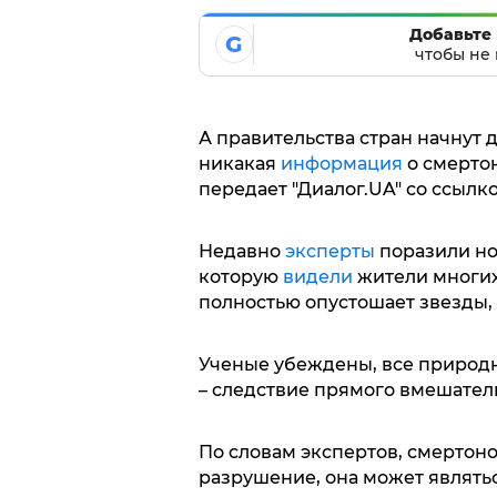
Добавьте 
G
чтобы не 
А правительства стран начнут д
никакая
информация
о смерто
передает "Диалог.UA" со ссылк
Недавно
эксперты
поразили но
которую
видели
жители многи
полностью опустошает звезды, 
Ученые убеждены, все природн
– следствие прямого вмешател
По словам экспертов, смертоно
разрушение, она может являть