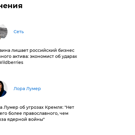
нения
Сеть
раина лишает российский бизнес
вного актива: экономист об ударах
Wildberries
​Лора Лумер
а Лумер об угрозах Кремля: "Нет
его более православного, чем
оза ядерной войны"