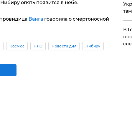
 Нибиру опять появится в небе.
Укр
там
о провидица
Ванга
говорила о смертоносной
​В 
пос
сле
о
Космос
НЛО
Новости дня
Нибиру