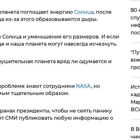
80 
 планета поглощает энергию
Солнца
, после
спу
ца из-за этого образовываются дыры.
неф
пос
 Солнца и уменьшения его размеров. И если
е и наша планета могут навсегда исчезнуть.
​"П
вое
рушительная планета вряд ли одумается и
про
о проблеме знают сотрудники
NASA
, но
​Ис
мым тщательным образом.
кад
Мар
ВС
транах президенты, чтобы не сеять панику
тят СМИ публиковать любую информацию о
В В
чин