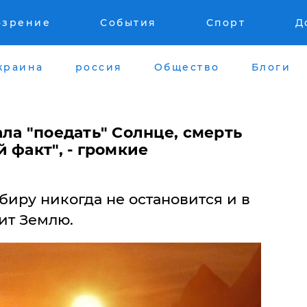
озрение
События
Спорт
Д
краина
россия
Общество
Блоги
ла "поедать" Солнце, смерть
 факт", - громкие
биру никогда не остановится и в
ит Землю.