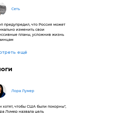
Сеть
п предупредил, что Россия может
икально изменить свои
ессивные планы, усложнив жизнь
аинцам
отреть ещё
логи
​Лора Лумер
и хотят, чтобы США были покорны",
ора Лумер назвала цель