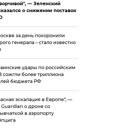
ворчивой", — Зеленский
казался о снижении поставок
О
оскве за день похоронили
рого генерала – стало известно
я
аинские удары по российским
 сожгли более триллиона
блей бюджета РФ
асная эскалация в Европе", —
 Guardian о дроне со
ывчаткой в аэропорту
йпцига