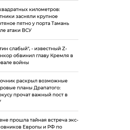
квадратных километров:
тники засняли крупное
тяное пятно у порта Тамань
ле атаки ВСУ
утин слабый", - известный Z-
нкор обвинил главу Кремля в
вале войны
точник раскрыл возможные
ровые планы Драпатого:
кусу прочат важный пост в
У
ене прошла тайная встреча экс-
овников Европы и РФ по