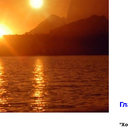
Гл
​"Х