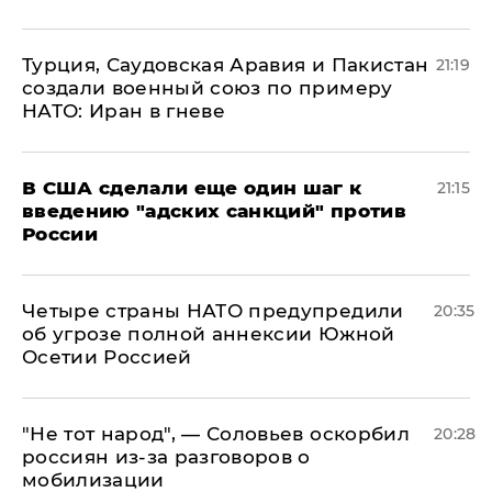
Турция, Саудовская Аравия и Пакистан
21:19
создали военный союз по примеру
НАТО: Иран в гневе
В США сделали еще один шаг к
21:15
введению "адских санкций" против
России
Четыре страны НАТО предупредили
20:35
об угрозе полной аннексии Южной
Осетии Россией
​"Не тот народ", — Соловьев оскорбил
20:28
россиян из-за разговоров о
мобилизации