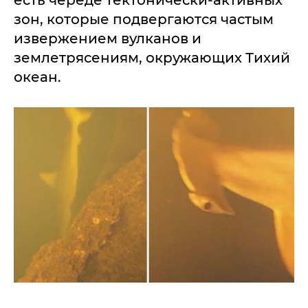
есть череде тектонически-активных
зон, которые подвергаются частым
извержением вулканов и
землетрясениям, окружающих Тихий
океан.