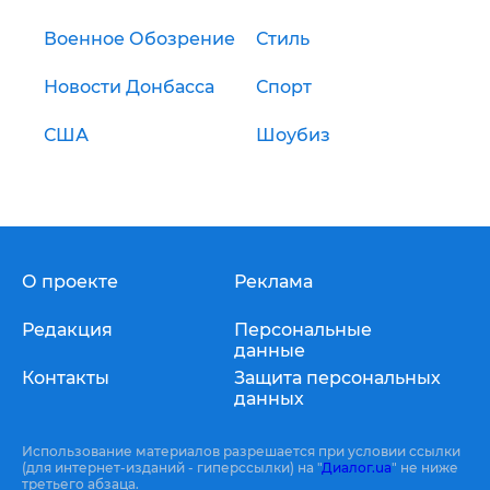
Военное Обозрение
Стиль
Новости Донбасса
Спорт
США
Шоубиз
О проекте
Реклама
Редакция
Персональные
данные
Контакты
Защита персональных
данных
Использование материалов разрешается при условии ссылки
(для интернет-изданий - гиперссылки) на "
Диалог.ua
" не ниже
третьего абзаца.