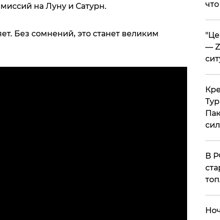
что
 миссий на Луну и Сатурн.
ет. Без сомнений, это станет великим
​"Ц
— Z
сит
​Кр
Тур
Пак
си
​В 
ста
топ
​Но