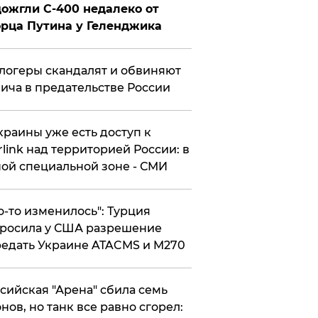
ожгли С-400 недалеко от
рца Путина у Геленджика
логеры скандалят и обвиняют
ича в предательстве России
краины уже есть доступ к
rlink над территорией России: в
ой специальной зоне - СМИ
то-то изменилось": Турция
росила у США разрешение
едать Украине ATACMS и M270
ссийская "Арена" сбила семь
нов, но танк все равно сгорел: