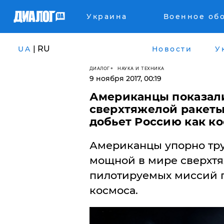
Украина
Военное об
| RU
UA
Новости
У
ДИАЛОГ
НАУКА И ТЕХНИКА
9 ноября 2017, 00:19
​Американцы показал
сверхтяжелой ракеты
добьет Россию как к
Американцы упорно тру
мощной в мире сверхтя
пилотируемых миссий п
космоса.