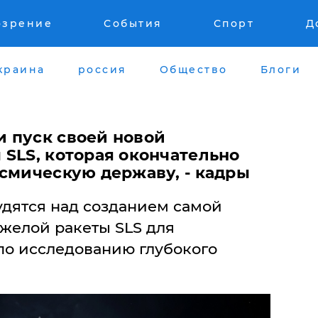
озрение
События
Спорт
Д
краина
россия
Общество
Блоги
и пуск своей новой
 SLS, которая окончательно
осмическую державу, - кадры
дятся над созданием самой
желой ракеты SLS для
о исследованию глубокого