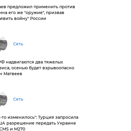
аев предложил применить против
ина его же "оружие", призвав
ъявить войну" России
Сеть
РФ надвигаются два тяжелых
зиса, осенью будет взрывоопасно
н Матвеев
Сеть
то-то изменилось": Турция запросила
ША разрешение передать Украине
CMS и M270