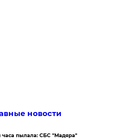
авные новости
 часа пылала: СБС "Мадяра"