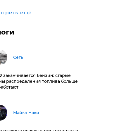
отреть ещё
логи
Сеть
РФ заканчивается бензин: старые
мы распределения топлива больше
работают
Майкл Наки
и раскрыл правду о том, что знает о