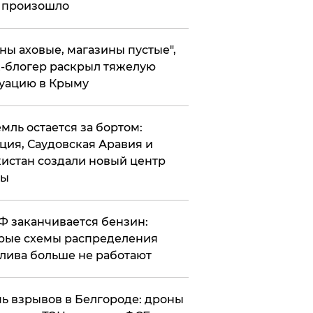
 произошло
ены аховые, магазины пустые",
-блогер раскрыл тяжелую
уацию в Крыму
емль остается за бортом:
ция, Саудовская Аравия и
истан создали новый центр
лы
РФ заканчивается бензин:
рые схемы распределения
лива больше не работают
чь взрывов в Белгороде: дроны