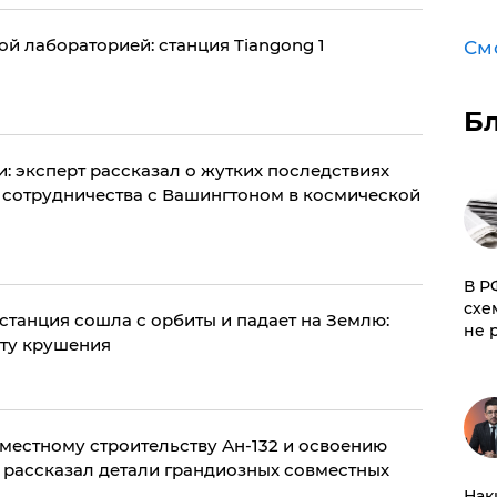
ой лабораторией: станция Tiangong 1
См
Б
: эксперт рассказал о жутких последствиях
т сотрудничества с Вашингтоном в космической
​В 
схе
станция сошла с орбиты и падает на Землю:
не 
ату крушения
вместному строительству Ан-132 и освоению
 рассказал детали грандиозных совместных
Нак