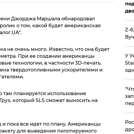
под
дво
мени Джорджа Маршала обнародовал
лик о том, какой будет американская
Z-б
лог.UA".
Вуч
а не очень много. Известно, что она будет
У У
2 метра. При ее создании американцы
ые технологии, в частности 3D-печать.
Sta
щена твердотопливными ускорителями и
одн
гателями.
​"Ч
то там планируется использование
зап
Груз, который SLS сможет выносить на
пер
​Ро
д и пока все идет по плану. Американцы
дро
ракету для выведения пилотируемого