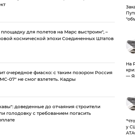
кт
Зак
Пут
"об
и площадку для полетов на Марс выстроим", –
новой космической эпохи Соединенных Штатов
На 
кри
ит очередное фиаско: с таким позором Россия
— Я
МС-07" не смог взлететь. Кадры
авы": доведенные до отчаяния строители
требованием погасить
рплате
​"Ч
у С
ATA