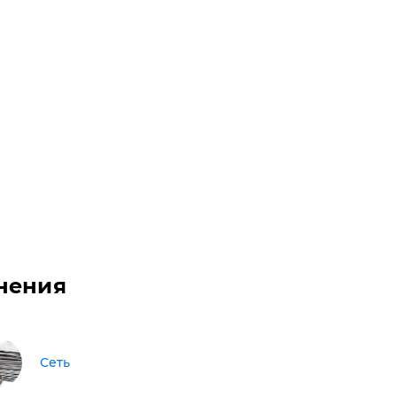
нения
Сеть