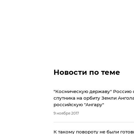
Новости по теме
"Космическую державу" Россию о
спутника на орбиту Земли Ангола
российскую "Ангару"
9 ноября 2017
К такому повороту не были гото