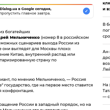
клю
и в
Dialog.ua в Google сегодня,
✓
пропустить главное завтра.
В б
пог
 из богатейших
сро
рей Мельниченко
(номер 8 в российском
зможных сценариев выхода России из
е они выглядят для Москвы плохо:
Ан-
ение Китаю, внутренний распад или
дро
таризированную страну по
воз
Ле
иант, по мнению Мельниченко, — Россия
На 
" государство, где на первое место ставится
Тат
я конфронтация.
— с
ащение России в западный порядок, но на