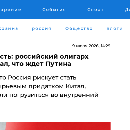
озрение
События
Спорт
Д
краина
россия
Общество
Блоги
9 июля 2026, 14:29
асть: российский олигарх
ал, что ждет Путина
то Россия рискует стать
сырьевым придатком Китая,
ли погрузиться во внутренний