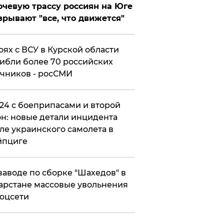
чевую трассу россиян на Юге
зрывают "все, что движется"
оях с ВСУ в Курской области
ибли более 70 российских
чников - росСМИ
24 с боеприпасами и второй
н: новые детали инцидента
ле украинского самолета в
йпциге
заводе по сборке "Шахедов" в
арстане массовые увольнения
оцсети