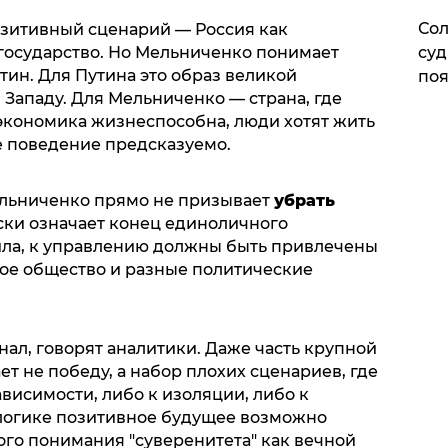
Сол
зитивный сценарий — Россия как
суд
государство. Но Мельниченко понимает
тин. Для Путина это образ великой
поя
Западу. Для Мельниченко — страна, где
экономика жизнеспособна, люди хотят жить
е поведение предсказуемо.
Мельниченко прямо не призывает
убрать
ски означает конец единоличного
ила, к управлению должны быть привлечены
кое общество и разные политические
ал, говорят аналитики. Даже часть крупной
т не победу, а набор плохих сценариев, где
висимости, либо к изоляции, либо к
 логике позитивное будущее возможно
кого понимания "суверенитета" как вечной