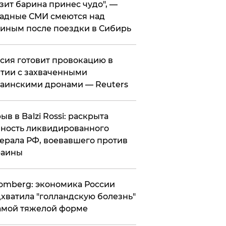
зит барина принес чудо", —
адные СМИ смеются над
иным после поездки в Сибирь
ссия готовит провокацию в
тии с захваченными
аинскими дронами — Reuters
рыв в Balzi Rossi: раскрыта
ность ликвидированного
ерала РФ, воевавшего против
раины
omberg: экономика России
хватила "голландскую болезнь"
амой тяжелой форме