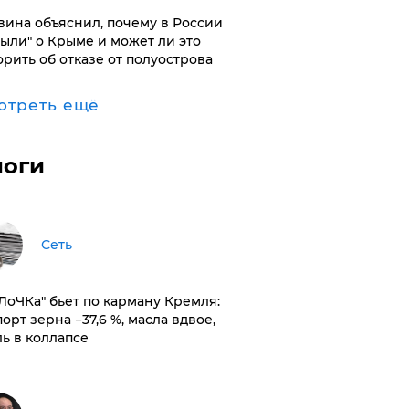
вина объяснил, почему в России
были" о Крыме и может ли это
орить об отказе от полуострова
отреть ещё
логи
Сеть
оЛоЧКа" бьет по карману Кремля:
орт зерна −37,6 %, масла вдвое,
ль в коллапсе