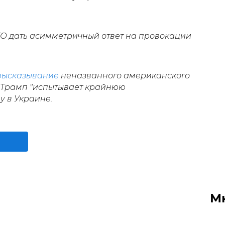
О дать асимметричный ответ на провокации
высказывание
неназванного американского
о Трамп "испытывает крайнюю
у в Украине.
М