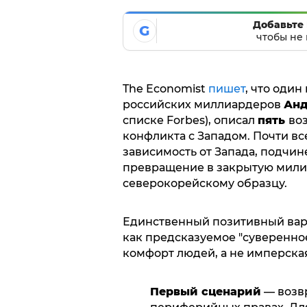
Добавьте 
G
чтобы не 
The Economist
пишет
, что один
российских миллиардеров
Анд
списке Forbes), описал
пять
во
конфликта с Западом. Почти вс
зависимость от Запада, подчин
превращение в закрытую мили
северокорейскому образцу.
Единственный позитивный вар
как предсказуемое "суверенное
комфорт людей, а не имперска
Первый сценарий
— возвр