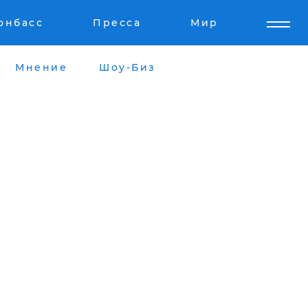
онбасс
Пресса
Мир
Мнение
Шоу-Биз