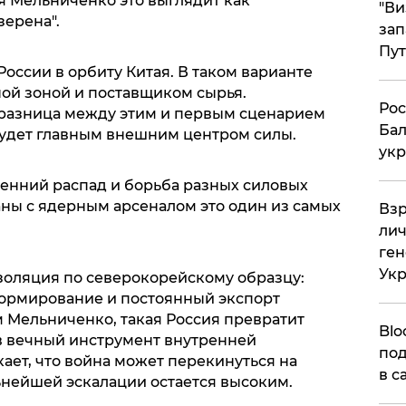
 Мельниченко это выглядит как
"Ви
зерена".
зап
Пут
России в орбиту Китая. В таком варианте
ой зоной и поставщиком сырья.
​Ро
 разница между этим и первым сценарием
Бал
 будет главным внешним центром силы.
укр
енний распад и борьба разных силовых
аны с ядерным арсеналом это один из самых
​Вз
лич
ген
Ук
оляция по северокорейскому образцу:
нормирование и постоянный экспорт
м Мельниченко, такая Россия превратит
Blo
 вечный инструмент внутренней
под
ает, что война может перекинуться на
в с
льнейшей эскалации остается высоким.