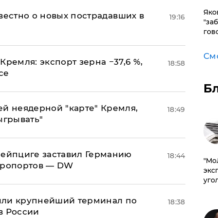
Яко
известно о новых пострадавших в
19:16
"за
гов
См
Кремля: экспорт зерна −37,6 %,
18:58
се
Б
ей неядерной "карте" Кремля,
18:49
ыгрывать"
 Лейпциге заставил Германию
18:44
​"М
эропортов — DW
эксп
уго
или крупнейший терминал по
18:38
в России