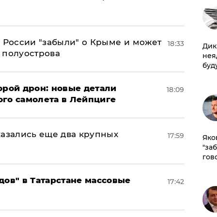
в России "забыли" о Крыме и может
18:33
Дик
т полуострова
нея
буд
орой дрон: новые детали
18:09
ого самолета в Лейпциге
тказались еще два крупных
17:59
Яко
"за
гов
дов" в Татарстане массовые
17:42