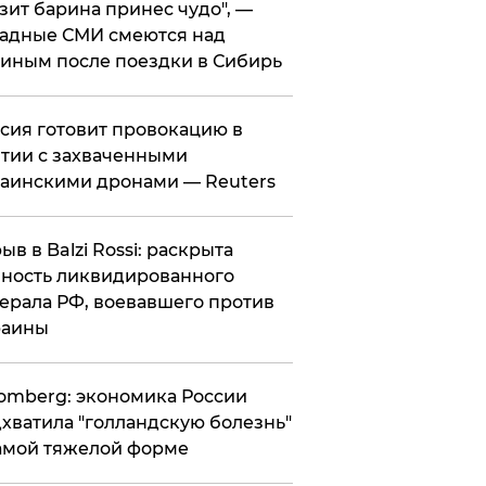
зит барина принес чудо", —
адные СМИ смеются над
иным после поездки в Сибирь
ссия готовит провокацию в
тии с захваченными
аинскими дронами — Reuters
рыв в Balzi Rossi: раскрыта
ность ликвидированного
ерала РФ, воевавшего против
раины
omberg: экономика России
хватила "голландскую болезнь"
амой тяжелой форме