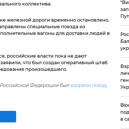
"Ви
вального коллектива.
зап
Пут
тке железной дороги временно остановлено.
аправлены специальные поезда из
ополнительные вагоны для доставки людей в
​Ро
Бал
укр
, российские власти пока не дают
 заявили, что был создан оперативный штаб
​Вз
следования произошедшего.
лич
ген
в Российской Федерации был
взорван поезд
,
Ук
Blo
под
в с