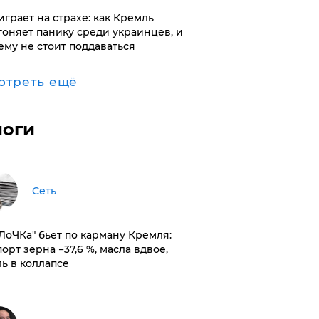
играет на страхе: как Кремль
гоняет панику среди украинцев, и
ему не стоит поддаваться
отреть ещё
логи
Сеть
оЛоЧКа" бьет по карману Кремля:
орт зерна −37,6 %, масла вдвое,
ль в коллапсе