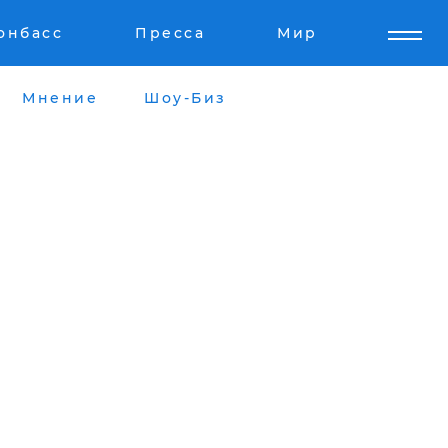
онбасс
Пресса
Мир
Мнение
Шоу-Биз