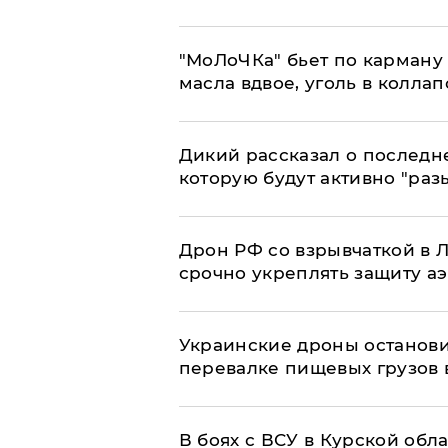
​"МоЛоЧКа" бьет по карману 
масла вдвое, уголь в коллап
Дикий рассказал о последн
которую будут активно "раз
​Дрон РФ со взрывчаткой в
срочно укреплять защиту а
Украинские дроны останов
перевалке пищевых грузов 
В боях с ВСУ в Курской обл