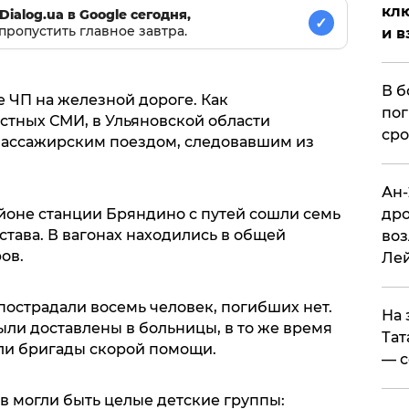
клю
Dialog.ua в Google сегодня,
✓
пропустить главное завтра.
и в
В б
 ЧП на железной дороге. Как
пог
естных СМИ, в Ульяновской области
сро
 пассажирским поездом, следовавшим из
Ан-
дро
районе станции Бряндино с путей сошли семь
става. В вагонах находились в общей
воз
ов.
Ле
острадали восемь человек, погибших нет.
На 
и доставлены в больницы, в то же время
Тат
ли бригады скорой помощи.
— с
в могли быть целые детские группы: