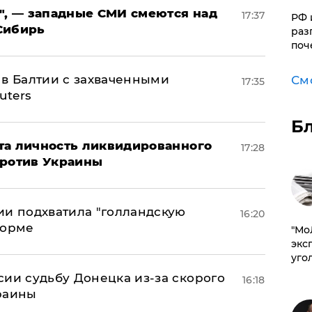
", — западные СМИ смеются над
17:37
РФ 
Сибирь
раз
поч
 в Балтии с захваченными
См
17:35
uters
Б
рыта личность ликвидированного
17:28
против Украины
ии подхватила "голландскую
16:20
форме
​"М
эксп
уго
сии судьбу Донецка из-за скорого
16:18
раины