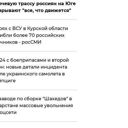
чевую трассу россиян на Юге
зрывают "все, что движется"
оях с ВСУ в Курской области
ибли более 70 российских
чников - росСМИ
24 с боеприпасами и второй
н: новые детали инцидента
ле украинского самолета в
йпциге
заводе по сборке "Шахедов" в
арстане массовые увольнения
оцсети