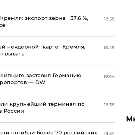
Кремля: экспорт зерна −37,6 %,
18:58
се
ей неядерной "карте" Кремля,
18:49
ыгрывать"
 Лейпциге заставил Германию
18:44
эропортов — DW
или крупнейший терминал по
18:38
в России
М
асти погибли более 70 российских
18:34