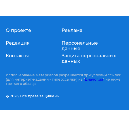
О проекте
Реклама
Редакция
Персональные
данные
Контакты
Защита персональных
данных
Использование материалов разрешается при условии ссылки
(для интернет-изданий - гиперссылки) на "
Диалог.ua
" не ниже
третьего абзаца.
� 2026,
Все права защищены.