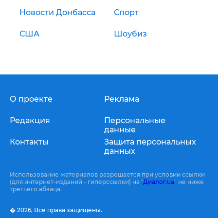
Новости Донбасса
Спорт
США
Шоубиз
О проекте
Реклама
Редакция
Персональные
данные
Контакты
Защита персональных
данных
Использование материалов разрешается при условии ссылки
(для интернет-изданий - гиперссылки) на "
Диалог.ua
" не ниже
третьего абзаца.
� 2026,
Все права защищены.