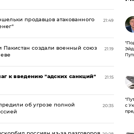
кошельки продавцов атакованного
21:49
енег"
​"По
 и Пакистан создали военный союз
Эйд
21:19
неве
Пут
аг к введению "адских санкций"
21:15
"Пу
предили об угрозе полной
с У
20:35
пре
оссией
 оскорбил россиян из-за разговоров