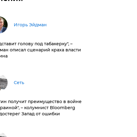
Игорь Эйдман
дставит голову под табакерку", –
ман описал сценарий краха власти
ина
Сеть
тин получит преимущество в войне
краиной", – колумнист Bloomberg
достерег Запад от ошибки