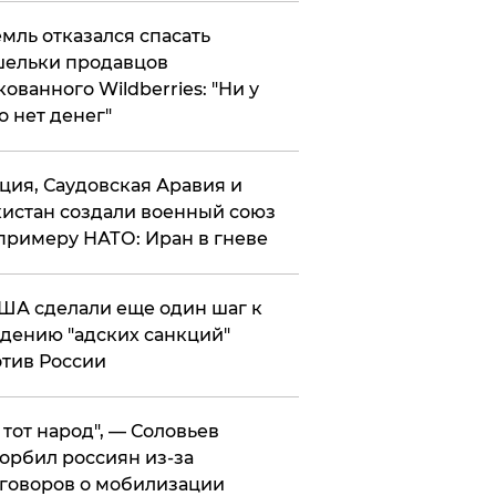
мль отказался спасать
ельки продавцов
кованного Wildberries: "Ни у
о нет денег"
ция, Саудовская Аравия и
истан создали военный союз
примеру НАТО: Иран в гневе
ША сделали еще один шаг к
дению "адских санкций"
тив России
е тот народ", — Соловьев
орбил россиян из-за
говоров о мобилизации