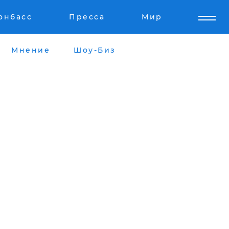
онбасс
Пресса
Мир
Мнение
Шоу-Биз