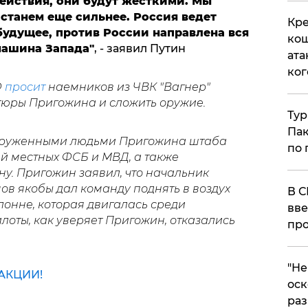
йствия, они будут жесткими. Мы
станем еще сильнее. Россия ведет
Кре
будущее, против России направлена вся
кош
машина Запада"
, - заявил Путин
ата
ког
Ф
просит
наемников из ЧВК "Вагнер"
нтюры Пригожина и сложить оружие.
Тур
Пак
руженными людьми Пригожина штаба
по 
й местных ФСБ и МВД, а также
у. Пригожин заявил, что начальник
в якобы дал команду поднять в воздух
В С
лонне, которая двигалась среди
вве
лоты, как уверяет Пригожин, отказались
про
​"Н
АКЦИИ!
оск
раз