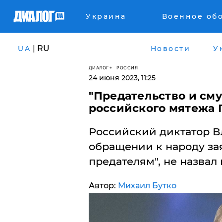
Украина
Военное об
| RU
UA
Новости
У
ДИАЛОГ
РОССИЯ
24 июня 2023, 11:25
"Предательство и смут
российского мятежа 
Российский диктатор В
обращении к народу зая
предателям", не назвал 
Автор:
Михаил Бутко