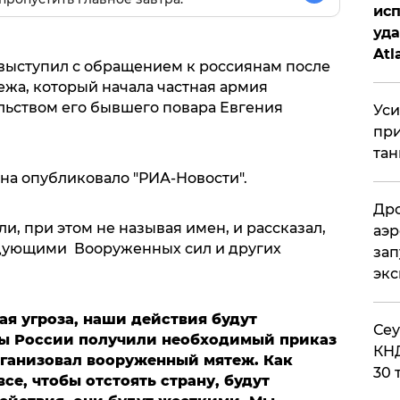
исп
уда
Atl
выступил с обращением к россиянам после
би
ежа, который начала частная армия
льством его бывшего повара Евгения
Уси
при
тан
на опубликовало "РИА-Новости".
Дро
ли, при этом не называя имен, и рассказал,
аэр
ндующими Вооруженных сил и других
зап
эк
ая угроза, наши действия будут
​Се
ы России получили необходимый приказ
КНД
рганизовал вооруженный мятеж. Как
30 
се, чтобы отстоять страну, будут