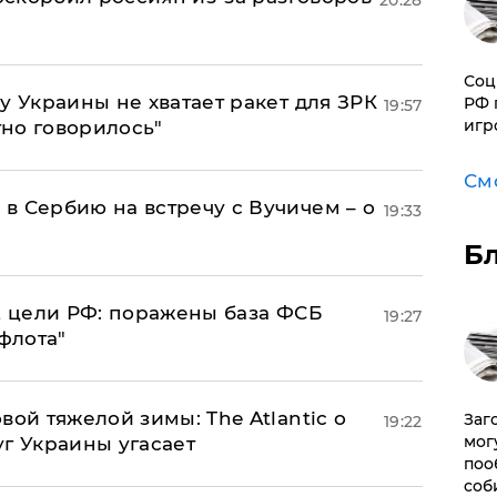
20:28
Соц
у Украины не хватает ракет для ЗРК
РФ 
19:57
игр
тно говорилось"
См
в Сербию на встречу с Вучичем – о
19:33
Б
2 цели РФ: поражены база ФСБ
19:27
флота"
вой тяжелой зимы: The Atlantic о
Заг
19:22
мог
г Украины угасает
поо
соб