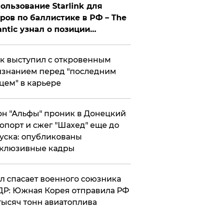
ользование Starlink для
ров по баллистике в РФ – The
antic узнал о позиции
знесмена
к выступил с откровенным
знанием перед "последним
цем" в карьере
н "Альфы" проник в Донецкий
опорт и сжег "Шахед" еще до
уска: опубликованы
склюзивные кадры
ул спасает военного союзника
Р: Южная Корея отправила РФ
тысяч тонн авиатоплива