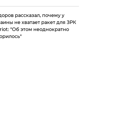
оров рассказал, почему у
аины не хватает ракет для ЗРК
riot: "Об этом неоднократно
орилось"