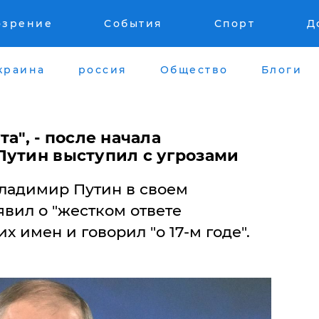
озрение
События
Спорт
Д
краина
россия
Общество
Блоги
а", - после начала
Путин выступил с угрозами
ладимир Путин в своем
вил о "жестком ответе
их имен и говорил "о 17-м годе".