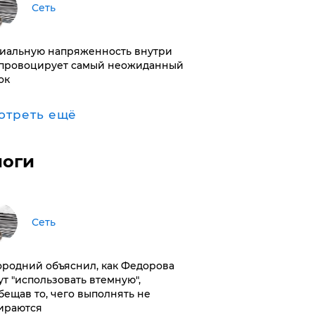
Сеть
иальную напряженность внутри
провоцирует самый неожиданный
ок
отреть ещё
логи
Сеть
ородний объяснил, как Федорова
ут "использовать втемную",
бещав то, чего выполнять не
ираются