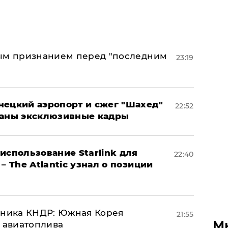
ным признанием перед "последним
23:19
нецкий аэропорт и сжег "Шахед"
22:52
ваны эксклюзивные кадры
использование Starlink для
22:40
– The Atlantic узнал о позиции
юзника КНДР: Южная Корея
21:55
М
н авиатоплива