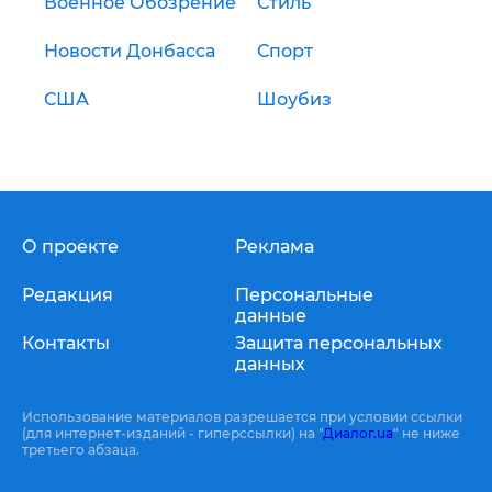
Военное Обозрение
Стиль
Новости Донбасса
Спорт
США
Шоубиз
О проекте
Реклама
Редакция
Персональные
данные
Контакты
Защита персональных
данных
Использование материалов разрешается при условии ссылки
(для интернет-изданий - гиперссылки) на "
Диалог.ua
" не ниже
третьего абзаца.