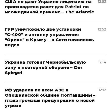
США не дают Украине лицензию на
12:53
производство ракет для Patriot по
неожиданной причине – The Atlantic
ГУР уничтожило две установки
12:52
"С‑400" и антенну управления
"Орион" в Крыму – в Сети появилось
видео
Украина готовит Чернобыльскую
12:14
зону к повторной обороне – Der
Spiegel
РФ ударила по всем АЗС в
12:12
Опошнянской общине Полтавщины –
глава громады предупредил о новой
угрозе