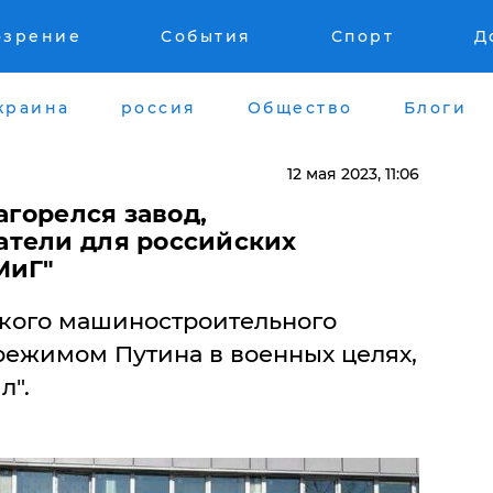
озрение
События
Спорт
Д
краина
россия
Общество
Блоги
12 мая 2023, 11:06
агорелся завод,
атели для российских
МиГ"
кого машиностроительного
режимом Путина в военных целях,
л".