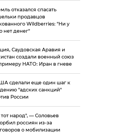
мль отказался спасать
ельки продавцов
кованного Wildberries: "Ни у
о нет денег"
ция, Саудовская Аравия и
истан создали военный союз
примеру НАТО: Иран в гневе
ША сделали еще один шаг к
дению "адских санкций"
тив России
е тот народ", — Соловьев
орбил россиян из-за
говоров о мобилизации