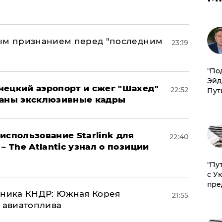
ным признанием перед "последним
23:19
​"По
Эйд
нецкий аэропорт и сжег "Шахед"
22:52
Пут
ваны эксклюзивные кадры
использование Starlink для
22:40
– The Atlantic узнал о позиции
"Пу
с У
пре
юзника КНДР: Южная Корея
21:55
н авиатоплива