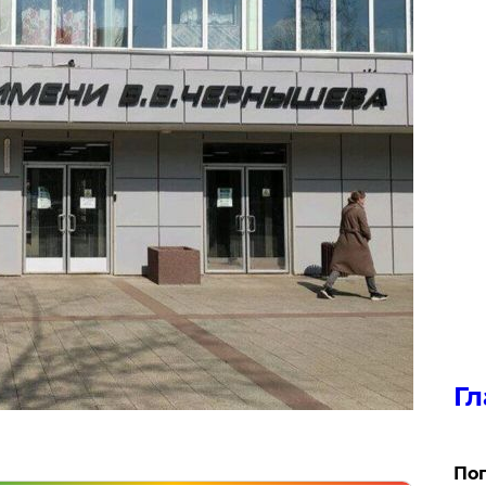
Гл
Поп