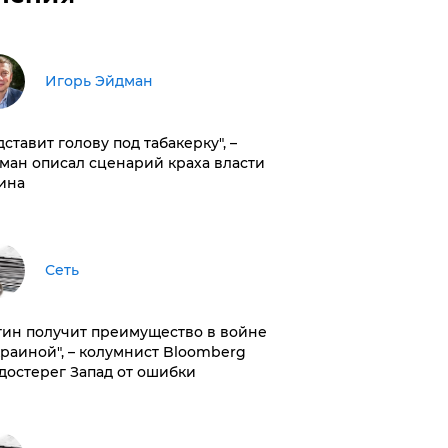
Игорь Эйдман
дставит голову под табакерку", –
ман описал сценарий краха власти
ина
Сеть
тин получит преимущество в войне
краиной", – колумнист Bloomberg
достерег Запад от ошибки