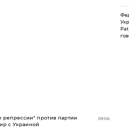
Фед
Укр
Pat
гов
е репрессии" против партии
09:06
мир с Украиной