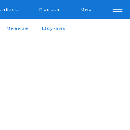
онбасс
Пресса
Мир
Мнение
Шоу-Биз