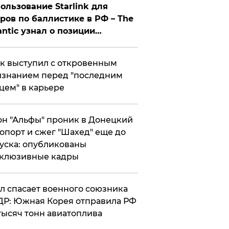
ользование Starlink для
ров по баллистике в РФ – The
antic узнал о позиции
знесмена
к выступил с откровенным
знанием перед "последним
цем" в карьере
н "Альфы" проник в Донецкий
опорт и сжег "Шахед" еще до
уска: опубликованы
склюзивные кадры
ул спасает военного союзника
Р: Южная Корея отправила РФ
тысяч тонн авиатоплива