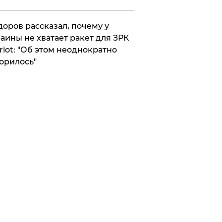
оров рассказал, почему у
аины не хватает ракет для ЗРК
riot: "Об этом неоднократно
орилось"