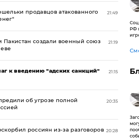
кошельки продавцов атакованного
21:49
енег"
Соц
РФ 
игр
 и Пакистан создали военный союз
21:19
неве
См
Б
аг к введению "адских санкций"
21:15
предили об угрозе полной
20:35
оссией
Заг
мог
 оскорбил россиян из-за разговоров
поо
20:28
соб