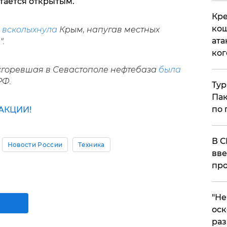
стается открытым.
Кре
кош
"
всколыхнула
Крым, напугав местных
ата
.
ког
 сгоревшая в Севастополе нефтебаза
была
РФ.
Тур
Пак
по 
АКЦИИ!
В С
Новости России
Техника
вве
про
​"Н
оск
раз