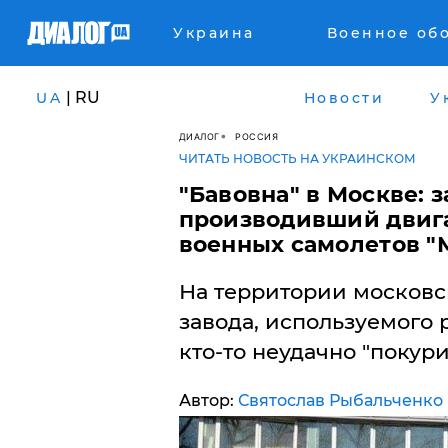
Украина
Военное об
| RU
UA
Новости
У
ДИАЛОГ
РОССИЯ
ЧИТАТЬ НОВОСТЬ НА УКРАИНСКОМ
"Бавовна" в Москве: з
производивший двиг
военных самолетов "
На территории московс
завода, используемого 
кто-то неудачно "покури
Автор:
Святослав Рыбальченко