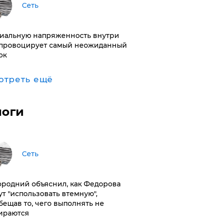
Сеть
иальную напряженность внутри
провоцирует самый неожиданный
ок
отреть ещё
логи
Сеть
ородний объяснил, как Федорова
ут "использовать втемную",
бещав то, чего выполнять не
ираются