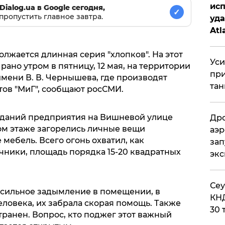
исп
Dialog.ua в Google сегодня,
✓
пропустить главное завтра.
уда
Atl
би
лжается длинная серия "хлопков". На этот
Уси
 рано утром в пятницу, 12 мая, на территории
при
мени В. В. Чернышева, где производят
тан
тов "МиГ", сообщают росСМИ.
зданий предприятия на Вишневой улице
Дро
ром этаже загорелись личные вещи
аэр
мебель. Всего огонь охватил, как
зап
чники, площадь порядка 15-20 квадратных
эк
​Се
о сильное задымление в помещении, в
КНД
человека, их забрала скорая помощь. Также
30 
транен. Вопрос, кто поджег этот важный