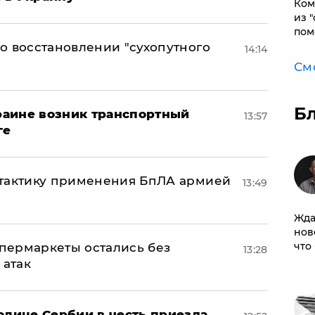
Ком
из 
пом
о восстановлении "сухопутного
14:14
См
Б
краине возник транспортный
13:57
ге
 тактику применения БпЛА армией
13:49
Жда
нов
что
пермаркеты остались без
13:28
 атак
олице Сербии в честь приезда