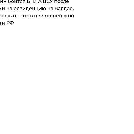
ин боится БПЛА ВСУ после
ки на резиденцию на Валдае,
чась от них в неевропейской
ти РФ