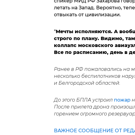
спикер МИД РФ Захарова говор
летать на Запад. Вероятно, те
отвыкать от цивилизации.
"
Мечты исполняются. А вообщ
строго по плану. Видимо, там
коллапс московского авиауз
Все по расписанию, день в д
Ранее в РФ пожаловались на
несколько беспилотников нар
и Белгородской областей.
До этого БПЛА устроил
пожар
н
После прилета дрона произош
горением огромного резервуар
ВАЖНОЕ СООБЩЕНИЕ ОТ РЕД