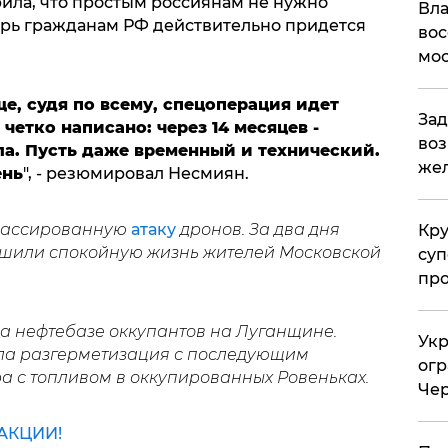
ила, что простым россиянам не нужно
Вла
перь гражданам РФ действительно придется
вос
мос
е, судя по всему, спецоперация идет
Зад
 четко написано: через 14 месяцев -
воз
ла. Пусть даже временный и технический.
жел
ень
", - резюмировал Несмиян.
 массированную
атаку
дронов. За два дня
Кр
ушили спокойную жизнь жителей Московской
суп
про
а нефтебазе оккупантов на Луганщине.
Укр
ла разгерметизация с последующим
огр
а с топливом в оккупированных Ровеньках.
Чер
АКЦИИ!