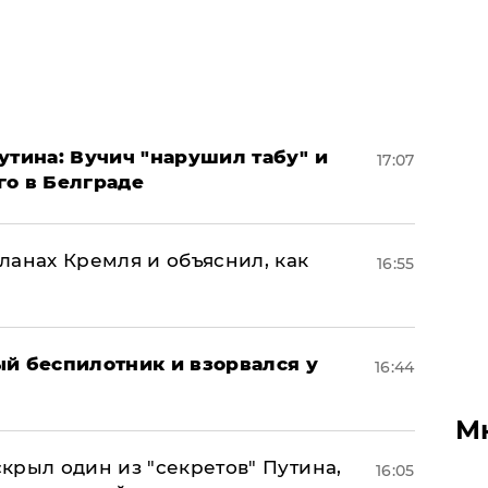
утина: Вучич "нарушил табу" и
17:07
го в Белграде
ланах Кремля и объяснил, как
16:55
ый беспилотник и взорвался у
16:44
М
крыл один из "секретов" Путина,
16:05