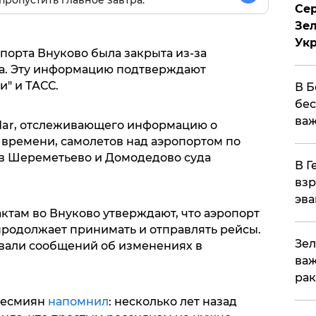
пропустить главное завтра.
Сер
Зел
Ук
порта Внуково была закрыта из-за
а. Эту информацию подтверждают
" и ТАСС.
В Б
бес
важ
adar, отслеживающего информацию о
 времени, самолетов над аэропортом по
я в Шереметьево и Домодедово суда
В Г
взр
эва
там во Внуково утверждают, что аэропорт
продолжает принимать и отправлять рейсы.
Зел
овали сообщений об изменениях в
важ
рак
Несмиян
напомнил
: несколько лет назад