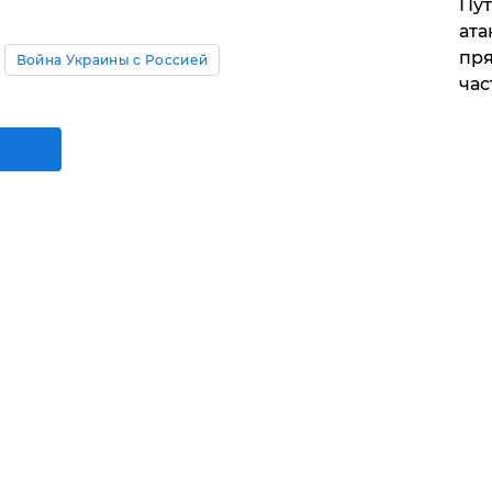
Пут
ата
пря
Война Украины с Россией
час