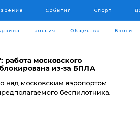
озрение
События
Спорт
Д
краина
россия
Общество
Блоги
": работа московского
аблокирована из-за БПЛА
о над московским аэропортом
предполагаемого беспилотника.