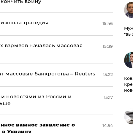
акончить войну
оизошла трагедия
15:46
Муж
"вы
х взрывов началась массовая
15:39
ят массовые банкротства – Reuters
15:22
Ков
Кре
нов
и новостями из России и
15:17
льше
нное важное заявление о
14:54
t в Украину