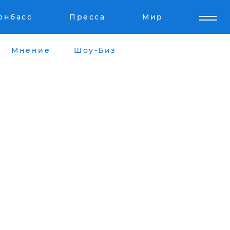
онбасс
Пресса
Мир
Мнение
Шоу-Биз