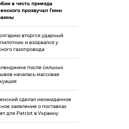
бии в честь приезда
енского прозвучал Гимн
раины
олгарию вторгся ударный
пилотник и взорвался у
ного газопровода
еленджике после сильных
ывов началась массовая
куация
енский сделал неожиданное
ное заявление о поставках
ет для Patriot в Украину