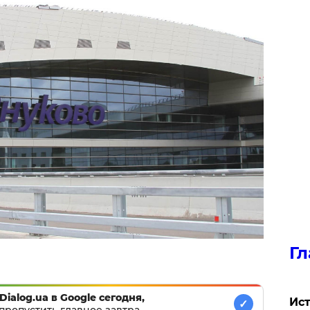
Гл
Dialog.ua в Google сегодня,
Ист
✓