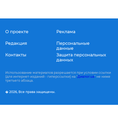
О проекте
Реклама
Редакция
Персональные
данные
Контакты
Защита персональных
данных
Использование материалов разрешается при условии ссылки
(для интернет-изданий - гиперссылки) на "
Диалог.ua
" не ниже
третьего абзаца.
� 2026,
Все права защищены.