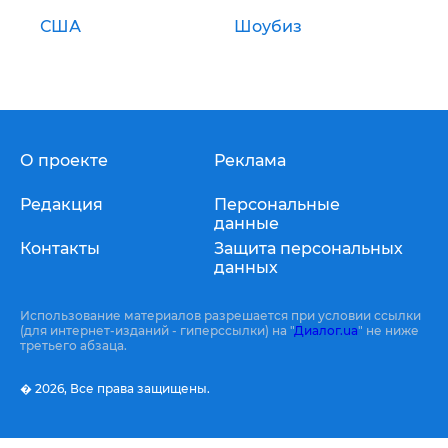
США
Шоубиз
О проекте
Реклама
Редакция
Персональные
данные
Контакты
Защита персональных
данных
Использование материалов разрешается при условии ссылки
(для интернет-изданий - гиперссылки) на "
Диалог.ua
" не ниже
третьего абзаца.
� 2026,
Все права защищены.