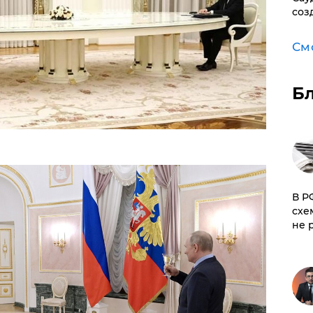
соз
См
Б
​В 
схе
не 