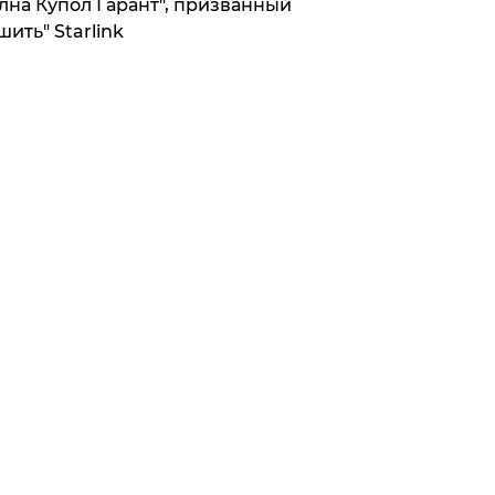
лна Купол Гарант", призванный
шить" Starlink