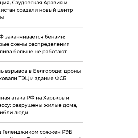
ция, Саудовская Аравия и
истан создали новый центр
лы
РФ заканчивается бензин:
рые схемы распределения
лива больше не работают
чь взрывов в Белгороде: дроны
ковали ТЭЦ и здание ФСБ
чная атака РФ на Харьков и
ссу: разрушены жилые дома,
ибли люди
д Геленджиком сожжен РЭБ