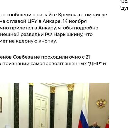
"Во
"ду
сно сообщению на сайте Кремля, в том числе
 с главой ЦРУ в Анкаре. 14 ноября
чно прилетел в Анкару, чтобы подробно
внешней разведки РФ Нарышкину, что
мет на ядерную кнопку.
нов Совбеза не проходили очно с 21
 о признании самопровозглашенных "ДНР" и