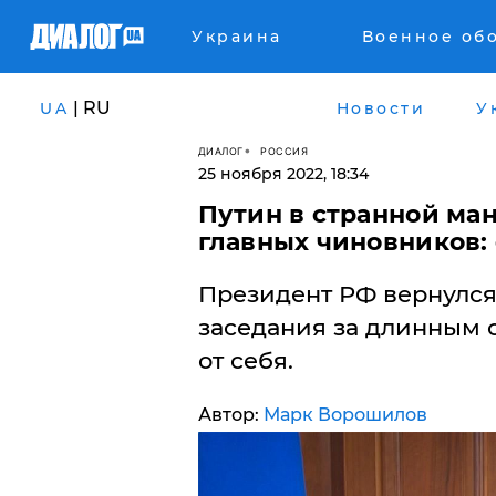
Украина
Военное об
| RU
UA
Новости
У
ДИАЛОГ
РОССИЯ
25 ноября 2022, 18:34
Путин в странной ман
главных чиновников: 
Президент РФ вернулся
заседания за длинным 
от себя.
Автор:
Марк Ворошилов