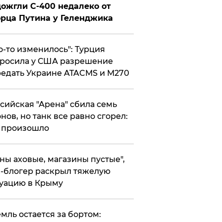
ожгли С-400 недалеко от
рца Путина у Геленджика
то-то изменилось": Турция
росила у США разрешение
едать Украине ATACMS и M270
ссийская "Арена" сбила семь
нов, но танк все равно сгорел:
 произошло
ены аховые, магазины пустые",
-блогер раскрыл тяжелую
уацию в Крыму
емль остается за бортом: