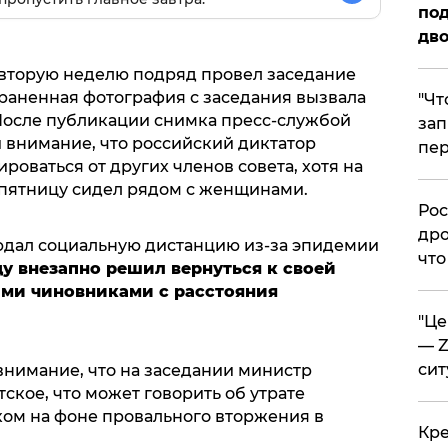
под
дво
вторую неделю подряд провел заседание
траненная фотография с заседания вызвала
​"Ч
После публикации снимка пресс-службой
зап
 внимание, что российский диктатор
пер
оваться от других членов совета, хотя на
 пятницу сидел рядом с женщинами.
​Ро
дро
юдал социальную дистанцию из-за эпидемии
что
цу внезапно решил вернуться к своей
ми чиновниками с расстояния
​"Ц
— Z
сит
внимание, что на заседании министр
ское, что может говорить об утрате
ом на фоне провального вторжения в
​Кр