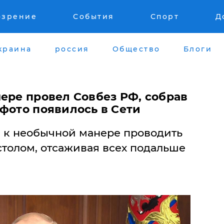
озрение
События
Спорт
Д
краина
россия
Общество
Блоги
ере провел Совбез РФ, собрав
фото появилось в Сети
 к необычной манере проводить
столом, отсаживая всех подальше