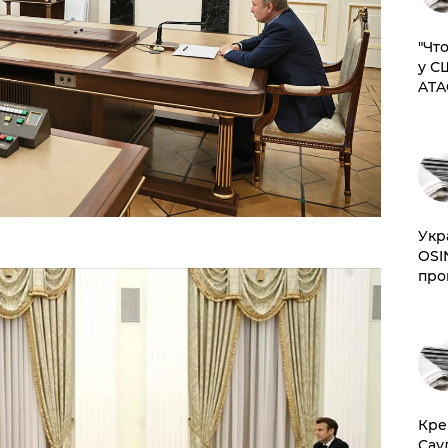
​"Ч
у С
ATA
​Ук
OSI
про
​Кр
Сау