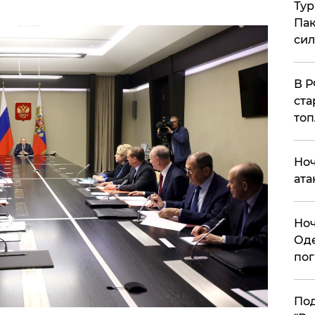
Тур
Пак
си
​В 
ста
топ
​Но
ата
​Но
Оде
пог
По