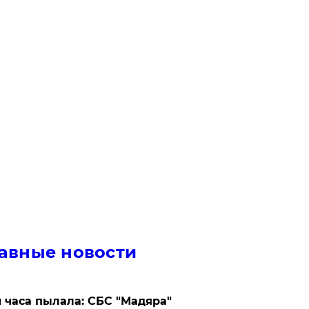
авные новости
 часа пылала: СБС "Мадяра"