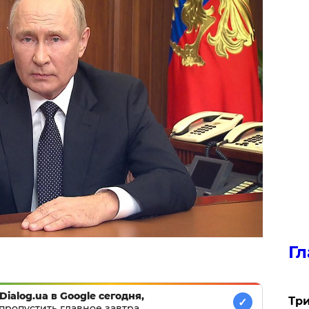
Гл
Dialog.ua в Google сегодня,
Три
✓
пропустить главное завтра.