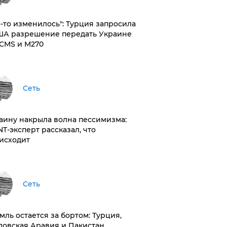
то-то изменилось": Турция запросила
ША разрешение передать Украине
CMS и M270
Сеть
раину накрыла волна пессимизма:
NT-эксперт рассказал, что
исходит
Сеть
емль остается за бортом: Турция,
довская Аравия и Пакистан