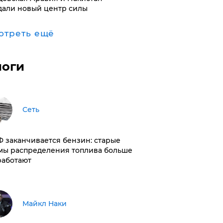
дали новый центр силы
отреть ещё
логи
Сеть
РФ заканчивается бензин: старые
мы распределения топлива больше
работают
Майкл Наки