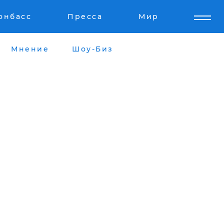
онбасс
Пресса
Мир
Мнение
Шоу-Биз