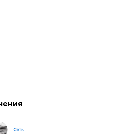
нения
Сеть