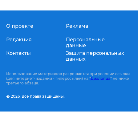
О проекте
Реклама
Редакция
Персональные
данные
Контакты
Защита персональных
данных
Использование материалов разрешается при условии ссылки
(для интернет-изданий - гиперссылки) на "
Диалог.ua
" не ниже
третьего абзаца.
� 2026,
Все права защищены.