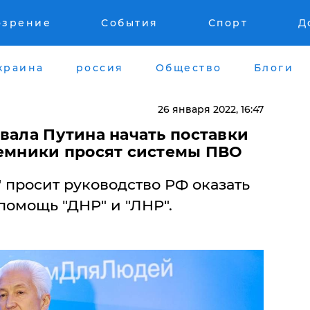
озрение
События
Спорт
Д
краина
россия
Общество
Блоги
26 января 2022, 16:47
вала Путина начать поставки
аемники просят системы ПВО
 просит руководство РФ оказать
омощь "ДНР" и "ЛНР".