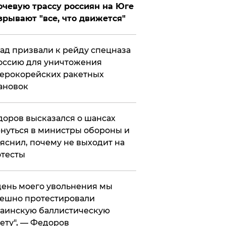
чевую трассу россиян на Юге
зрывают "все, что движется"
ад призвали к рейду спецназа
оссию для уничтожения
ерокорейских ракетных
ановок
оров высказался о шансах
нуться в министры обороны и
яснил, почему не выходит на
тесты
 день моего увольнения мы
ешно протестировали
аинскую баллистическую
ету", — Федоров