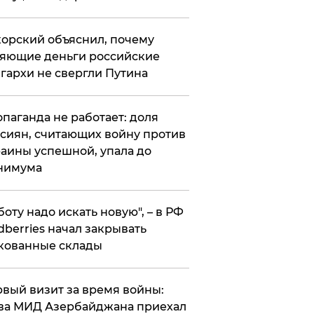
орский объяснил, почему
яющие деньги российские
гархи не свергли Путина
опаганда не работает: доля
сиян, считающих войну против
аины успешной, упала до
нимума
боту надо искать новую", – в РФ
dberries начал закрывать
кованные склады
вый визит за время войны:
ва МИД Азербайджана приехал