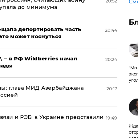
оля россиян, считающих войну
20:52
См
 упала до минимума
Б
щала депортировать часть
20:44
это может коснуться
, – в РФ Wildberries начал
20:24
лады
​"М
эксп
уго
ны: глава МИД Азербайджана
20:17
иссией
вязи и РЭБ: в Украине представили
19:49
Жда
отс