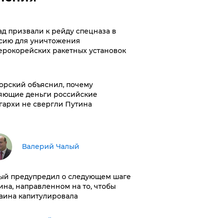
ад призвали к рейду спецназа в
сию для уничтожения
ерокорейских ракетных установок
орский объяснил, почему
яющие деньги российские
гархи не свергли Путина
Валерий Чалый
ый предупредил о следующем шаге
ина, направленном на то, чтобы
аина капитулировала