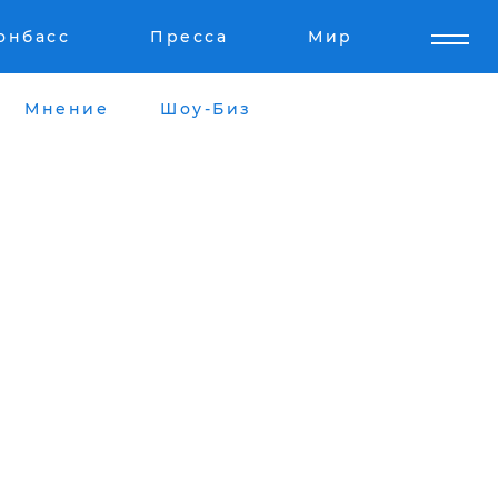
онбасс
Пресса
Мир
Мнение
Шоу-Биз