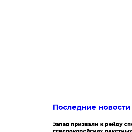
Последние новости
Запад призвали к рейду с
северокорейских ракетных