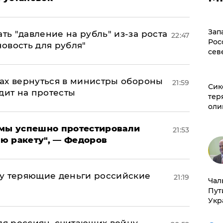
Зап
ь "давление на рубль" из-за роста
22:47
Рос
новость для рубля"
сев
ах вернуться в министры обороны
21:59
Сик
дит на протесты
тер
оли
я мы успешно протестировали
21:53
ю ракету", — Федоров
му теряющие деньги российские
21:19
Чал
а
Пут
Укр