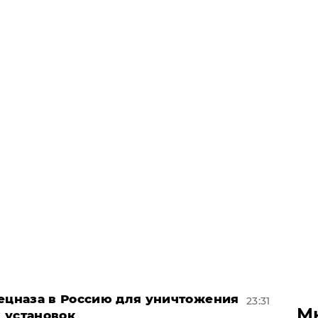
пецназа в Россию для уничтожения
23:31
М
 установок