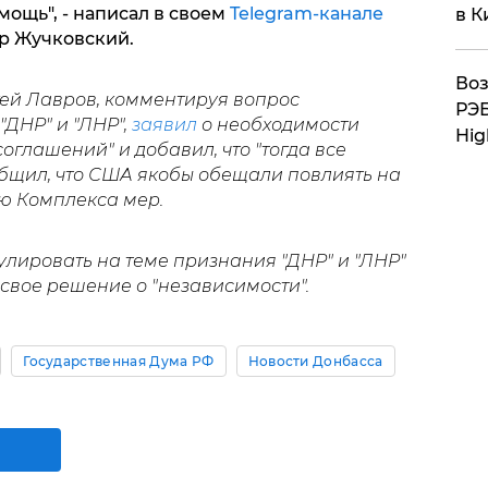
ощь", - написал в своем
Telegram-канале
в К
р Жучковский.
Воз
ей Лавров, комментируя вопрос
РЭБ
ДНР" и "ЛНР",
заявил
о необходимости
Hig
глашений" и добавил, что "тогда все
общил, что США якобы обещали повлиять на
ю Комплекса мер.
улировать на теме признания "ДНР" и "ЛНР"
свое решение о "независимости".
Государственная Дума РФ
Новости Донбасса