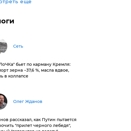
отреть ещё
логи
Сеть
оЛоЧКа" бьет по карману Кремля:
орт зерна −37,6 %, масла вдвое,
ль в коллапсе
Олег Жданов
нов рассказал, как Путин пытается
рочить "прилет черного лебедя",