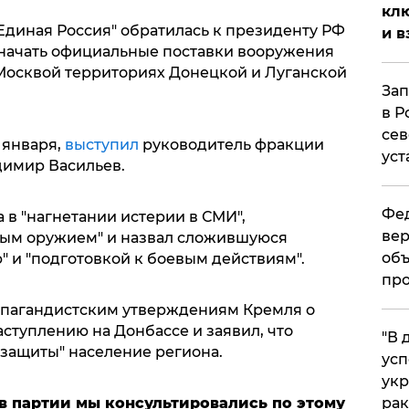
клю
Единая Россия" обратилась к президенту РФ
и в
начать официальные поставки вооружения
Москвой территориях Донецкой и Луганской
Зап
в Р
сев
 января,
выступил
руководитель фракции
уст
адимир Васильев.
Фед
 в "нагнетании истерии в СМИ",
вер
ным оружием" и назвал сложившуюся
объ
" и "подготовкой к боевым действиям".
про
опагандистским утверждениям Кремля о
ступлению на Донбассе и заявил, что
​"В
 защиты" население региона.
усп
укр
 в партии мы консультировались по этому
рак