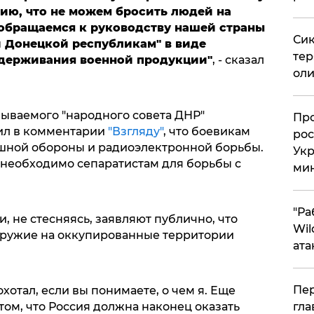
ию, что не можем бросить людей на
 обращаемся к руководству нашей страны
Сик
и Донецкой республикам" в виде
тер
сдерживания военной продукции"
, - сказал
оли
зываемого "народного совета ДНР"
​Пр
ил в комментарии
"Взгляду"
, что боевикам
рос
шной обороны и радиоэлектронной борьбы.
Укр
 необходимо сепаратистам для борьбы с
ми
.
"Ра
, не стесняясь, заявляют публично, что
Wil
оружие на оккупированные территории
ата
Пер
охотал, если вы понимаете, о чем я. Еще
ом, что Россия должна наконец оказать
гла