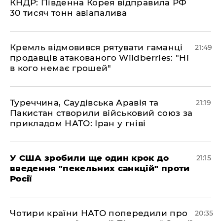
КНДР: Південна Корея відправила РФ
30 тисяч тонн авіапалива
​Кремль відмовився рятувати гаманці
21:49
продавців атакованого Wildberries: "Ні
в кого немає грошей"
​Туреччина, Саудівська Аравія та
21:19
Пакистан створили військовий союз за
прикладом НАТО: Іран у гніві
​У США зробили ще один крок до
21:15
введення "пекельних санкцій" проти
Росії
​Чотири країни НАТО попередили про
20:35