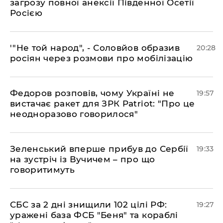
загрозу повної анексії Південної Осетії
Росією
​'"Не той народ", - Соловйов образив
20:28
росіян через розмови про мобілізацію
​Федоров розповів, чому Україні не
19:57
вистачає ракет для ЗРК Patriot: "Про це
неодноразово говорилося"
​Зеленський вперше прибув до Сербії
19:33
на зустріч із Вучичем – про що
говоритимуть
​СБС за 2 дні знищили 102 цілі РФ:
19:27
уражені база ФСБ "Беня" та кораблі