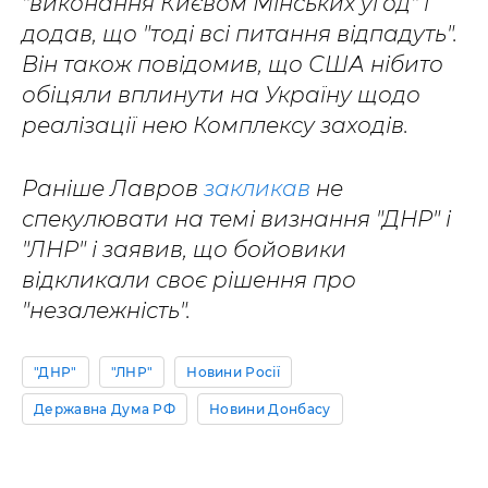
"виконання Києвом Мінських угод" і
додав, що "тоді всі питання відпадуть".
Він також повідомив, що США нібито
обіцяли вплинути на Україну щодо
реалізації нею Комплексу заходів.
Раніше Лавров
закликав
не
спекулювати на темі визнання "ДНР" і
"ЛНР" і заявив, що бойовики
відкликали своє рішення про
"незалежність".
"ДНР"
"ЛНР"
Новини Росії
Державна Дума РФ
Новини Донбасу