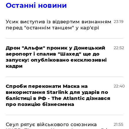
Останні новини
​Усик виступив із відвертим визнанням
23:19
перед "останнім танцем" у кар'єрі
​Дрон "Альфи" проник у Донецький
22:52
аеропорт і спалив "Шахед" ще до
запуску: опубліковано ексклюзивні
кадри
​Спроби переконати Маска на
22:40
використання Starlink для ударів по
балістиці в РФ - The Atlantic дізнався
про позицію бізнесмена
​Сеул рятує військового союзника
21:55