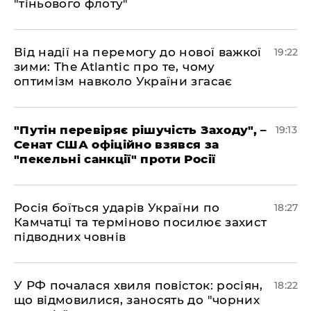
"тіньового флоту"
​Від надії на перемогу до нової важкої
19:22
зими: The Atlantic про те, чому
оптимізм навколо України згасає
​"Путін перевіряє рішучість Заходу", –
19:13
Сенат США офіційно взявся за
"пекельні санкції" проти Росії
​Росія боїться ударів України по
18:27
Камчатці та терміново посилює захист
підводних човнів
​У РФ почалася хвиля повісток: росіян,
18:22
що відмовилися, заносять до "чорних