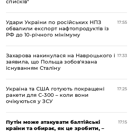
списків"
​Удари України по російських НПЗ
17:55
обвалили експорт нафтопродуктів із
РФ до 10-річного мінімуму
​Захарова накинулася на Навроцького і
17:33
заявила, що Польща зобов'язана
існуванням Сталіну
​Україна та США готують покращені
17:25
ракети для С-300 – коли вони
очікуються у ЗСУ
​Путін може атакувати балтійські
17:15
країни та обирає, як це зробити, –