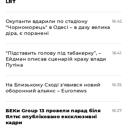
LRT
​Окупанти вдарили по стадіону
16:42
"Чорноморець" в Одесі – в даху велика
діра, є поранені
​“Підставить голову під табакерку”, –
16:41
Ейдман описав сценарій краху влади
Путіна
На Близькому Сході з'явився новий
16:35
оборонний альянс – Euronews
БЕКи Group 13 провели парад біля
16:27
Ялти: опубліковано ексклюзивні
кадри