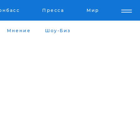
онбасс
Пресса
Мир
Мнение
Шоу-Биз