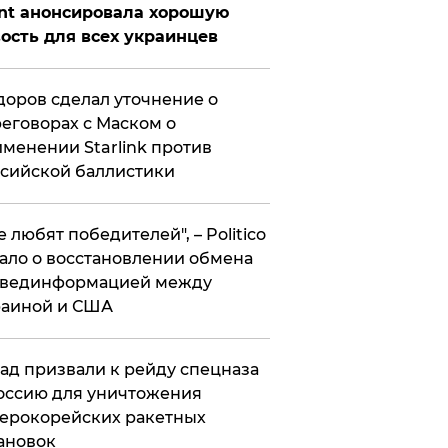
nt анонсировала хорошую
ость для всех украинцев
оров сделал уточнение о
еговорах с Маском о
менении Starlink против
сийской баллистики
се любят победителей", – Politico
ало о восстановлении обмена
звединформацией между
раиной и США
ад призвали к рейду спецназа
оссию для уничтожения
ерокорейских ракетных
ановок