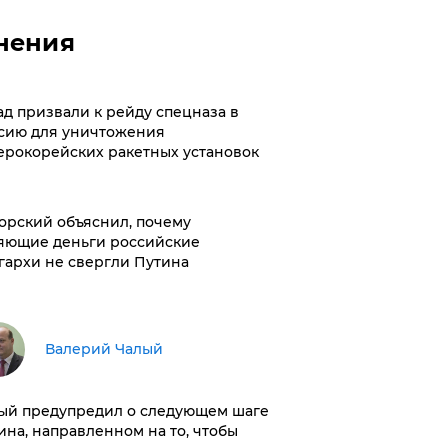
нения
ад призвали к рейду спецназа в
сию для уничтожения
ерокорейских ракетных установок
орский объяснил, почему
яющие деньги российские
гархи не свергли Путина
Валерий Чалый
ый предупредил о следующем шаге
ина, направленном на то, чтобы