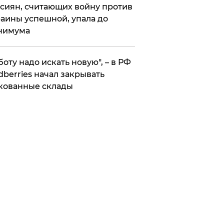
сиян, считающих войну против
аины успешной, упала до
нимума
боту надо искать новую", – в РФ
dberries начал закрывать
кованные склады