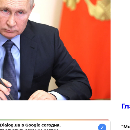
Гл
Dialog.ua в Google сегодня,
"Мо
✓