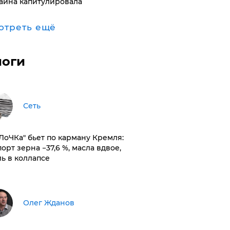
аина капитулировала
отреть ещё
логи
Сеть
оЛоЧКа" бьет по карману Кремля:
орт зерна −37,6 %, масла вдвое,
ль в коллапсе
Олег Жданов