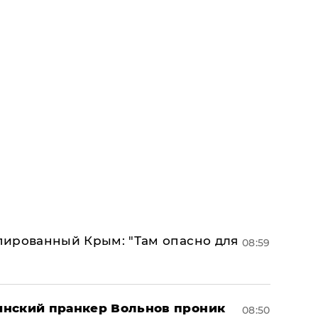
упированный Крым: "Там опасно для
08:59
аинский пранкер Вольнов проник
08:50