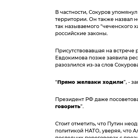
В частности, Сокуров упомяну
территории. Он также назвал 
так называемого “чеченского ха
российские законы.
Присутствовавшая на встрече 
Евдокимова позже заявила рес
разозлился из-за слов Сокурова
“
Прямо желваки ходили
”, - з
Президент РФ даже посоветова
говорить
”.
Стоит отметить, что Путин нео
политикой НАТО, уверяя, что А
последних переговорах с пре