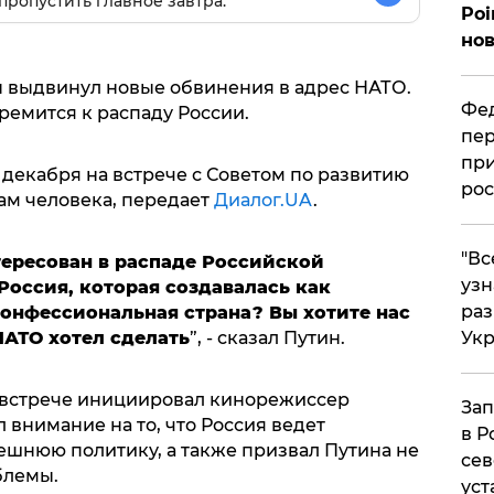
пропустить главное завтра.
Poi
нов
 выдвинул новые обвинения в адрес НАТО.
Фед
тремится к распаду России.
пер
при
 декабря на встрече с Советом по развитию
рос
ам человека, передает
Диалог.UA
.
​"В
нтересован в распаде Российской
узн
Россия, которая создавалась как
ра
онфессиональная страна? Вы хотите нас
Ук
НАТО хотел сделать
”, - сказал Путин.
на встрече инициировал кинорежиссер
Зап
 внимание на то, что Россия ведет
в Р
шнюю политику, а также призвал Путина не
сев
блемы.
уст