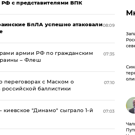
 РФ с представителями ВПК
М
краинские БпЛА успешно атаковали
08:09
е
Зап
Рос
сев
рами армии РФ по гражданским
07:35
краины – Флеш
Сик
тер
оли
о переговорах с Маском о
07:10
в российской баллистики
– киевское "Динамо" сыграло 1-й
07:03
Чал
Пут