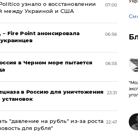
Укр
 Politico узнало о восстановлении
07:00
й между Украиной и США
См
 – Fire Point анонсировала
06:56
Б
 украинцев
оссия в Черном море пытается
06:55
да
​"М
эксп
пецназа в Россию для уничтожения
23:31
уго
 установок
ь "давление на рубль" из-за роста
22:47
новость для рубля"