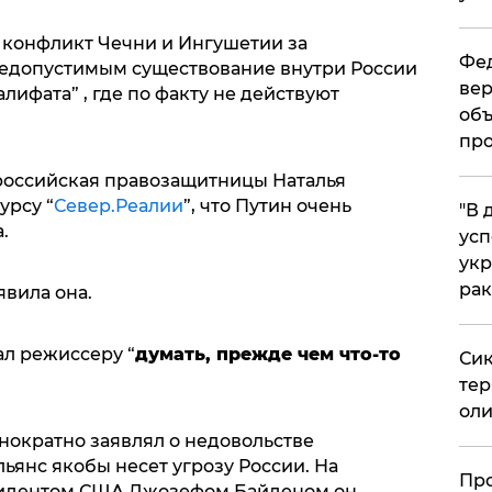
л конфликт Чечни и Ингушетии за
Фед
недопустимым существование внутри России
вер
лифата” , где по факту не действуют
объ
про
российская правозащитницы Наталья
урсу “
Север.Реалии
”, что Путин очень
​"В
.
усп
укр
рак
аявила она.
л режиссеру “
думать, прежде чем что-то
Сик
тер
оли
днократно заявлял о недовольстве
льянс якобы несет угрозу России. На
​Пр
зидентом США Джозефом Байденом он