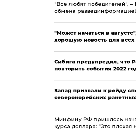
​"Все любят победителей", –
обмена развединформацие
"Может начаться в августе",
хорошую новость для всех
Сибига предупредил, что Р
повторить события 2022 го
Запад призвали к рейду с
северокорейских ракетных
Минфину РФ пришлось начат
курса доллара: "Это плохая 