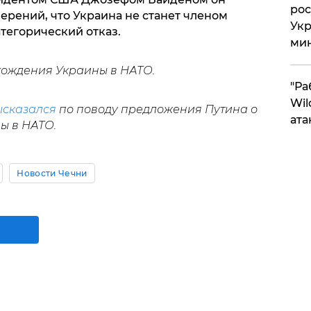
рос
рений, что Украина не станет членом
Укр
атегорический отказ.
ми
хождения Украины в НАТО.
"Ра
Wil
ысказался
по поводу предложения Путина о
ата
ы в НАТО.
Новости Чечни