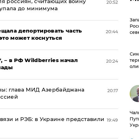
оля россиян, считающих войну
20:52
 упала до минимума
Зап
Рос
щала депортировать часть
20:44
сев
это может коснуться
Сик
, – в РФ Wildberries начал
тер
20:24
оли
лады
ны: глава МИД Азербайджана
20:17
иссией
Чал
вязи и РЭБ: в Украине представили
Пут
19:49
Укр