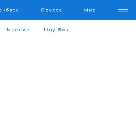
онбасс
Пресса
Мир
Мнение
Шоу-Биз