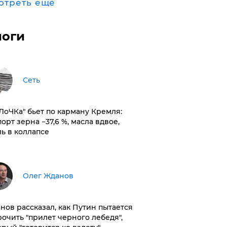
отреть ещё
логи
Сеть
оЛоЧКа" бьет по карману Кремля:
орт зерна −37,6 %, масла вдвое,
ль в коллапсе
Олег Жданов
нов рассказал, как Путин пытается
рочить "прилет черного лебедя",