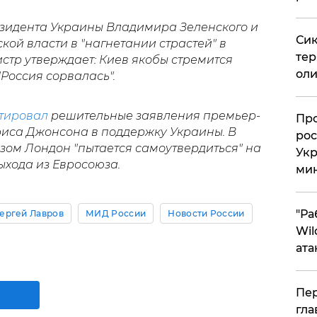
зидента Украины Владимира Зеленского и
Сик
кой власти в "нагнетании страстей" в
тер
стр утверждает: Киев якобы стремится
оли
Россия сорвалась".
тировал
решительные заявления премьер-
​Пр
иса Джонсона в поддержку Украины. В
рос
азом Лондон "пытается самоутвердиться" на
Укр
ыхода из Евросоюза.
ми
"Ра
ергей Лавров
МИД России
Новости России
Wil
ата
Пер
гла