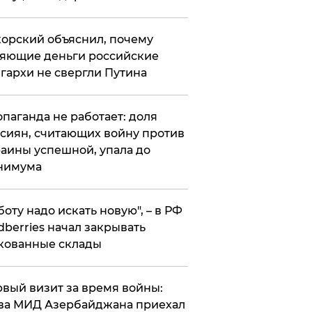
орский объяснил, почему
яющие деньги российские
гархи не свергли Путина
опаганда не работает: доля
сиян, считающих войну против
аины успешной, упала до
нимума
боту надо искать новую", – в РФ
dberries начал закрывать
кованные склады
вый визит за время войны:
ва МИД Азербайджана приехал