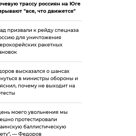
чевую трассу россиян на Юге
зрывают "все, что движется"
ад призвали к рейду спецназа
оссию для уничтожения
ерокорейских ракетных
ановок
оров высказался о шансах
нуться в министры обороны и
яснил, почему не выходит на
тесты
 день моего увольнения мы
ешно протестировали
аинскую баллистическую
ету", — Федоров