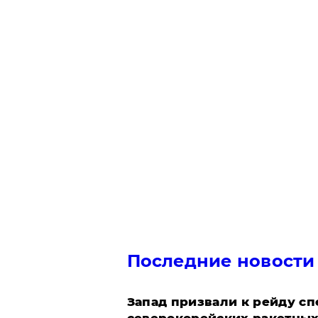
Последние новости
Запад призвали к рейду с
северокорейских ракетных