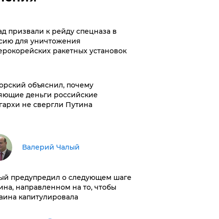
ад призвали к рейду спецназа в
сию для уничтожения
ерокорейских ракетных установок
орский объяснил, почему
яющие деньги российские
гархи не свергли Путина
Валерий Чалый
ый предупредил о следующем шаге
ина, направленном на то, чтобы
аина капитулировала