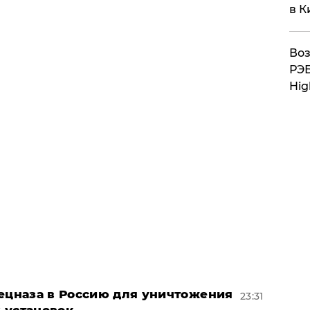
в К
Воз
РЭБ
Hig
пецназа в Россию для уничтожения
23:31
 установок