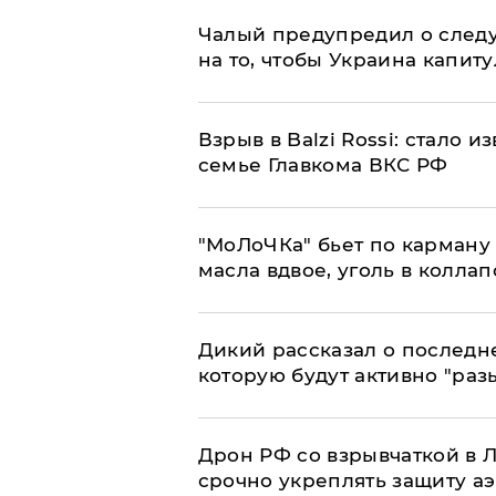
Чалый предупредил о след
на то, чтобы Украина капит
Взрыв в Balzi Rossi: стало 
семье Главкома ВКС РФ
​"МоЛоЧКа" бьет по карману 
масла вдвое, уголь в коллап
Дикий рассказал о последн
которую будут активно "раз
​Дрон РФ со взрывчаткой в
срочно укреплять защиту а