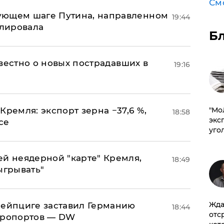
См
ующем шаге Путина, направленном
19:44
улировала
Б
известно о новых пострадавших в
19:16
Кремля: экспорт зерна −37,6 %,
​"М
18:58
эксп
се
уго
ей неядерной "карте" Кремля,
18:49
ыгрывать"
Жда
 Лейпциге заставил Германию
18:44
отс
эропортов — DW