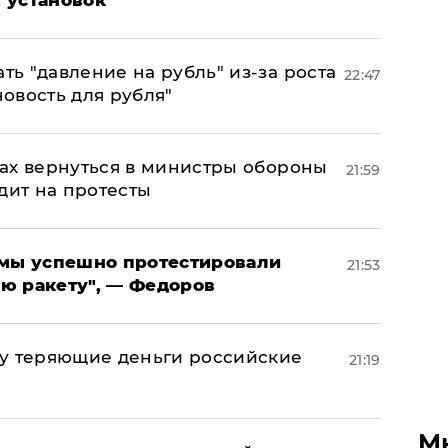
ь "давление на рубль" из-за роста
22:47
новость для рубля"
ах вернуться в министры обороны
21:59
дит на протесты
я мы успешно протестировали
21:53
ю ракету", — Федоров
му теряющие деньги российские
21:19
а
М