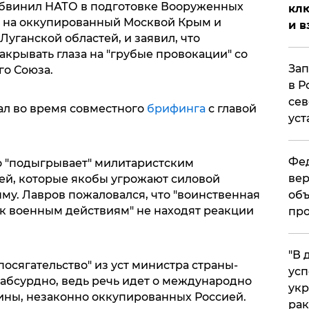
обвинил НАТО в подготовке Вооруженных
клю
у" на оккупированный Москвой Крым и
и в
уганской областей, и заявил, что
акрывать глаза на "грубые провокации" со
Зап
го Союза.
в Р
сев
ал во время совместного
брифинга
с главой
уст
Фед
но "подыгрывает" милитаристским
вер
ей, которые якобы угрожают силовой
му. Лавров пожаловался, что "воинственная
объ
 к военным действиям" не находят реакции
про
​"В
посягательство" из уст министра страны-
усп
 абсурдно, ведь речь идет о международно
укр
ины, незаконно оккупированных Россией.
рак