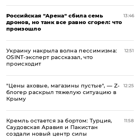
​Российская "Арена" сбила семь
13:46
дронов, но танк все равно сгорел: что
произошло
​Украину накрыла волна пессимизма:
12:51
OSINT-эксперт рассказал, что
происходит
​"Цены аховые, магазины пустые", — Z-
12:25
блогер раскрыл тяжелую ситуацию в
Крыму
​Кремль остается за бортом: Турция,
11:58
Саудовская Аравия и Пакистан
создали новый центр силы