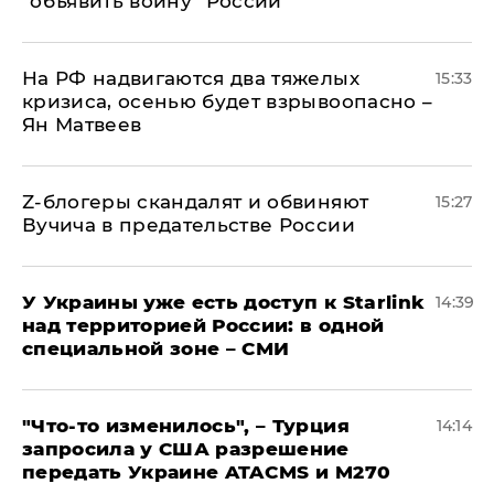
"объявить войну" России
На РФ надвигаются два тяжелых
15:33
кризиса, осенью будет взрывоопасно –
Ян Матвеев
Z-блогеры скандалят и обвиняют
15:27
Вучича в предательстве России
У Украины уже есть доступ к Starlink
14:39
над территорией России: в одной
специальной зоне – СМИ
​"Что-то изменилось", – Турция
14:14
запросила у США разрешение
передать Украине ATACMS и M270