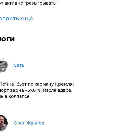
ут активно "разыгрывать"
отреть ещё
логи
Сеть
оЛоЧКа" бьет по карману Кремля:
орт зерна −37,6 %, масла вдвое,
ль в коллапсе
Олег Жданов