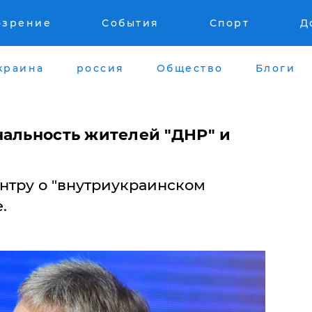
озрение
События
Спорт
Д
краина
россия
Общество
Блоги
нальность жителей "ДНР" и
нтру о "внутриукраинском
.