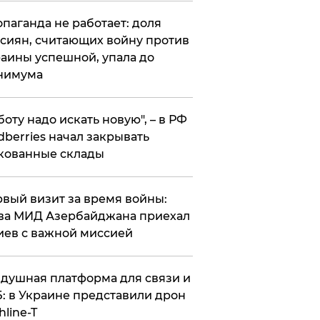
опаганда не работает: доля
сиян, считающих войну против
аины успешной, упала до
нимума
боту надо искать новую", – в РФ
dberries начал закрывать
кованные склады
вый визит за время войны:
ва МИД Азербайджана приехал
иев с важной миссией
душная платформа для связи и
: в Украине представили дрон
hline-T