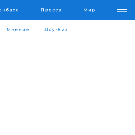
онбасс
Пресса
Мир
Мнение
Шоу-Биз