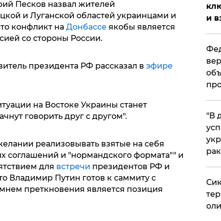
рий Песков назвал жителей
клю
цкой и Луганской областей украинцами и
и в
что конфликт на
Донбассе
якобы является
ссией со стороны России.
Фед
вер
итель президента РФ рассказал в
эфире
объ
про
итуации на Востоке Украины станет
​"В
чнут говорить друг с другом".
усп
укр
желании реализовывать взятые на себя
рак
х соглашений и "нормандского формата"" и
пятствием для
встречи
президентов РФ и
то Владимир Путин готов к саммиту с
Сик
амнем преткновения является позиция
тер
оли