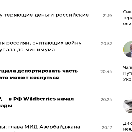
Сик
му теряющие деньги российские
21:19
тер
а
оли
оля россиян, считающих войну
20:52
 упала до минимума
Чал
щала депортировать часть
20:44
Пут
это может коснуться
Укр
, – в РФ Wildberries начал
20:24
лады
Дик
ны: глава МИД Азербайджана
20:17
нея