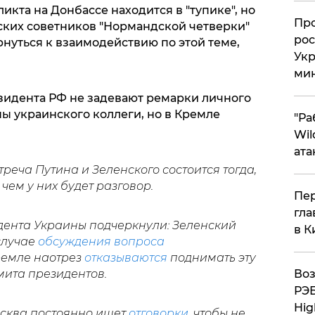
кта на Донбассе находится в "тупике", но
​Пр
ских советников "Нормандской четверки"
рос
уться к взаимодействию по этой теме,
Укр
ми
езидента РФ не задевают ремарки личного
ны украинского коллеги, но в Кремле
"Ра
Wil
ата
встреча Путина и Зеленского состоится тогда,
 чем у них будет разговор.
Пер
гла
идента Украины подчеркнули: Зеленский
в К
случае
обсуждения вопроса
Кремле наотрез
отказываются
поднимать эту
мита президентов.
Воз
РЭБ
Hig
осква постоянно ищет
отговорки
, чтобы не