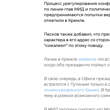
Процесс урегулирования конфли
по линии глав МИД и политиче
предпринимаются попытки верн
отметили в Кремле.
Песков также добавил, что пр
характера в его адрес со сторо
"сожалеют" по этому поводу.
Ранее в Кремле
заявили
, что 
когда оба президента поймут, о
В свою очередь, в Офисе през
встретится с Путиным только в 
аннексированного Крыма
. В 
тему в рамках возможного сам
В МИД Украины считают, что М