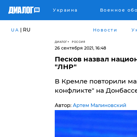
Украина
Военное об
| RU
UA
Новости
У
ДИАЛОГ
РОССИЯ
26 сентября 2021, 16:48
Песков назвал нацио
"ЛНР"
В Кремле повторили ма
конфликте" на Донбассе
Автор:
Артем Малиновский