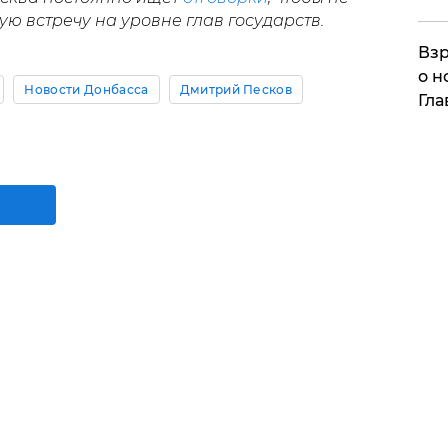
ю встречу на уровне глав государств.
Взр
о н
Новости Донбасса
Дмитрий Песков
Гла