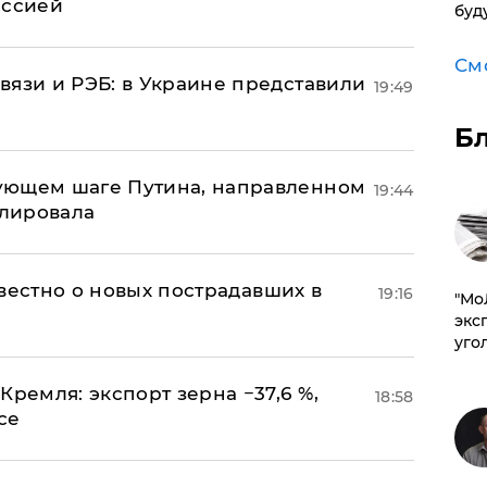
иссией
буд
См
вязи и РЭБ: в Украине представили
19:49
Б
ующем шаге Путина, направленном
19:44
улировала
известно о новых пострадавших в
19:16
​"М
эксп
уго
Кремля: экспорт зерна −37,6 %,
18:58
се