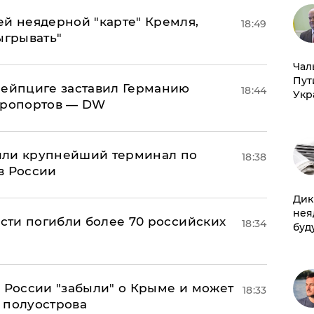
ей неядерной "карте" Кремля,
18:49
ыгрывать"
Чал
Пут
 Лейпциге заставил Германию
18:44
Укр
эропортов — DW
или крупнейший терминал по
18:38
в России
Дик
нея
асти погибли более 70 российских
18:34
буд
в России "забыли" о Крыме и может
18:33
т полуострова