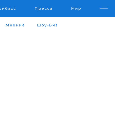
онбасс
Пресса
Мир
Мнение
Шоу-Биз