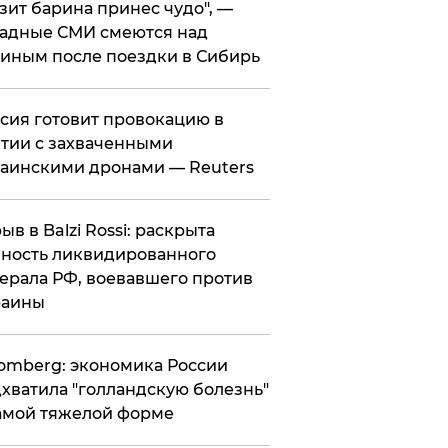
зит барина принес чудо", —
адные СМИ смеются над
иным после поездки в Сибирь
ссия готовит провокацию в
тии с захваченными
аинскими дронами — Reuters
рыв в Balzi Rossi: раскрыта
ность ликвидированного
ерала РФ, воевавшего против
раины
omberg: экономика России
хватила "голландскую болезнь"
амой тяжелой форме