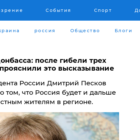
озрение
События
Спорт
Д
краина
россия
Общество
Блоги
онбасса: после гибели трех
 прояснили это высказывание
дента России Дмитрий Песков
о том, что Россия будет и дальше
естным жителям в регионе.