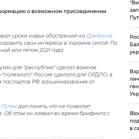
"Ви
зап
информацию о возможном присоединении
Пут
звал сроки новых обострений на
Донбассе
.
​Ро
продавить свои интересы в Украине силой. По
Бал
ной или летом 2021 года.
укр
Путин для "республик" сделал важное
​Вз
 "полезного" Россия сделала для ОРДЛО, в
лич
ча паспортов РФ, вакцинирование от
ген
Ук
е
Путин
дал понять, что не позволит
Blo
. Об этом он заявил во время брифинга с
под
в с