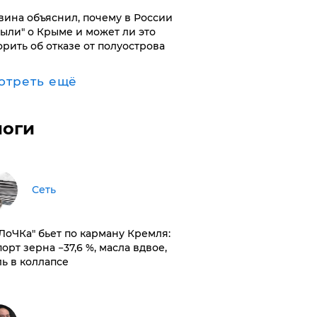
вина объяснил, почему в России
были" о Крыме и может ли это
орить об отказе от полуострова
отреть ещё
логи
Сеть
оЛоЧКа" бьет по карману Кремля:
орт зерна −37,6 %, масла вдвое,
ль в коллапсе