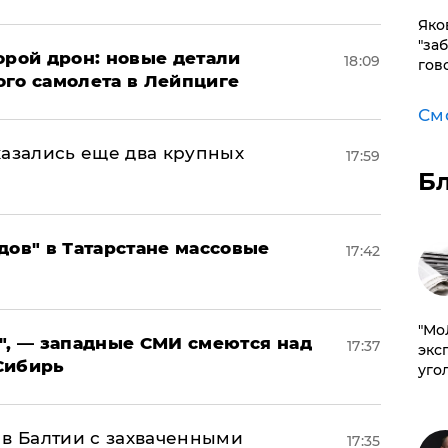
Яко
"за
орой дрон: новые детали
18:09
гов
ого самолета в Лейпциге
См
тказались еще два крупных
17:59
Б
дов" в Татарстане массовые
17:42
​"М
", — западные СМИ смеются над
17:37
эксп
Сибирь
уго
 в Балтии с захваченными
17:35