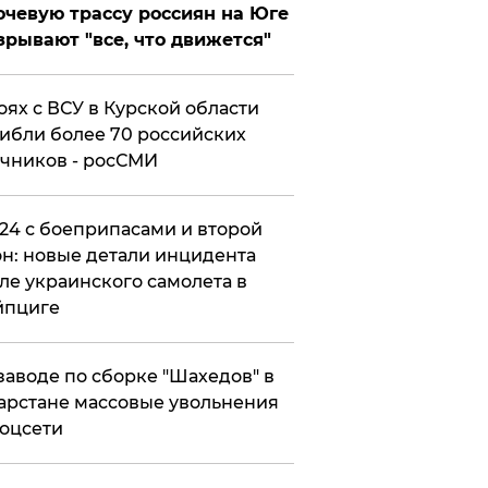
чевую трассу россиян на Юге
зрывают "все, что движется"
оях с ВСУ в Курской области
ибли более 70 российских
чников - росСМИ
24 с боеприпасами и второй
н: новые детали инцидента
ле украинского самолета в
йпциге
заводе по сборке "Шахедов" в
арстане массовые увольнения
оцсети