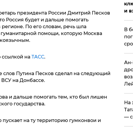
клю
и в
кретарь президента России Дмитрий Песков
что Россия будет и дальше помогать
регионе. По его словам, речь шла
В б
 гуманитарной помощи, которую Москва
пог
скоязычным.
сро
о ссылкой на
ТАСС
.
Ан-
дро
е слов Путина Песков сделал на следующий
воз
 ВСУ на Донбассе.
Ле
това и дальше помогать тем, кто был лишен
На 
кого государства.
Тат
— с
о пускает на ту территорию гумконвои и