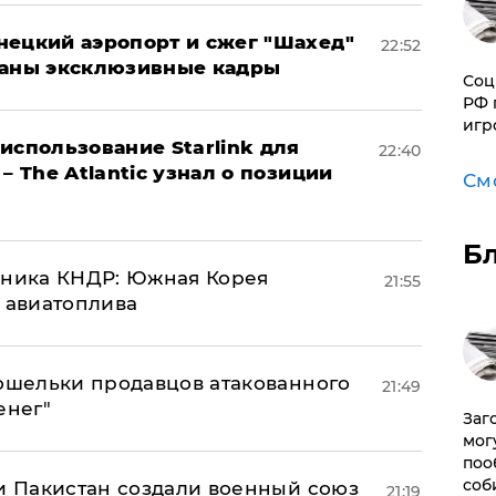
нецкий аэропорт и сжег "Шахед"
22:52
ваны эксклюзивные кадры
Соц
РФ 
игр
использование Starlink для
22:40
– The Atlantic узнал о позиции
См
Б
юзника КНДР: Южная Корея
21:55
н авиатоплива
кошельки продавцов атакованного
21:49
енег"
Заг
мог
поо
соб
 и Пакистан создали военный союз
21:19