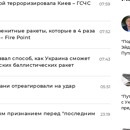
й терроризировала Киев – ГСЧС
07:59
енитные ракеты, которые в 4 раза
07:52
 Fire Point
​"По
Эйд
Пут
вал способ, как Украина сможет
07:43
ских баллистических ракет
рани отреагировали на удар
05:51
"Пу
с У
пре
ным признанием перед "последним
23:19