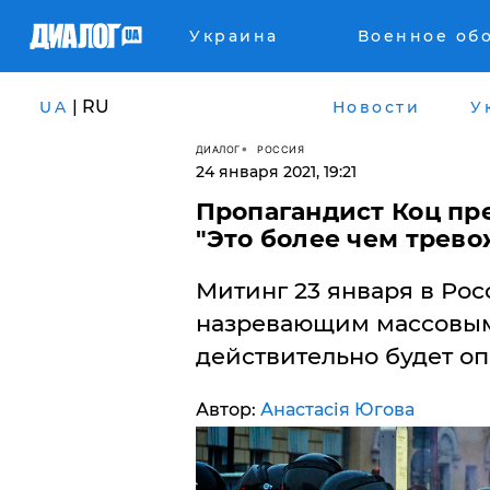
Украина
Военное об
| RU
UA
Новости
У
ДИАЛОГ
РОССИЯ
24 января 2021, 19:21
Пропагандист Коц пре
"Это более чем трев
Митинг 23 января в Рос
назревающим массовым 
действительно будет о
Автор:
Анастасія Югова