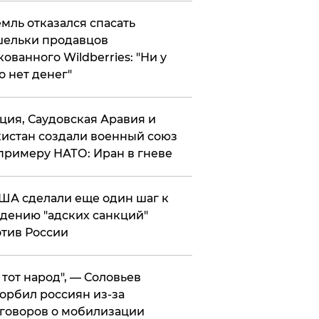
мль отказался спасать
ельки продавцов
кованного Wildberries: "Ни у
о нет денег"
ция, Саудовская Аравия и
истан создали военный союз
примеру НАТО: Иран в гневе
ША сделали еще один шаг к
дению "адских санкций"
тив России
е тот народ", — Соловьев
орбил россиян из-за
говоров о мобилизации