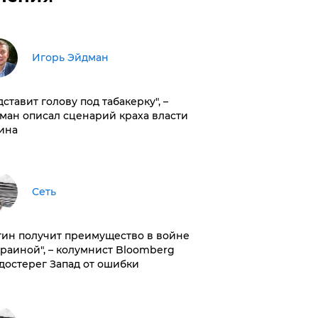
Игорь Эйдман
дставит голову под табакерку", –
ман описал сценарий краха власти
ина
Сеть
тин получит преимущество в войне
краиной", – колумнист Bloomberg
достерег Запад от ошибки