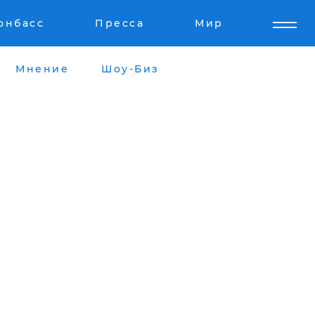
онбасс
Пресса
Мир
Мнение
Шоу-Биз