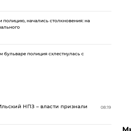
 полицию, начались столкновения: на
вального
м бульваре полиция схлестнулась с
льский НПЗ – власти признали
08:19
М