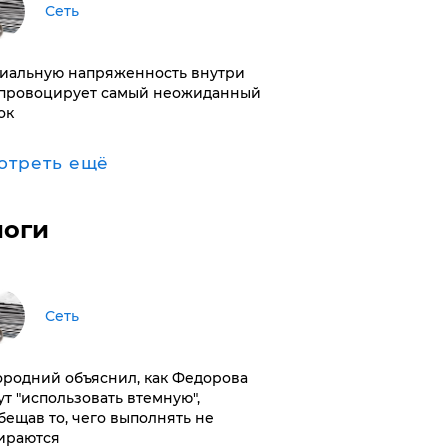
Сеть
иальную напряженность внутри
провоцирует самый неожиданный
ок
отреть ещё
логи
Сеть
ородний объяснил, как Федорова
ут "использовать втемную",
бещав то, чего выполнять не
ираются