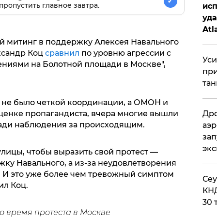
✓
пропустить главное завтра.
исп
уда
Atl
би
 митинг в поддержку Алексея Навального
ксандр Коц
сравнил
по уровню агрессии с
Уси
ниями на Болотной площади в Москве",
при
тан
 не было четкой координации, а ОМОН и
оценке пропагандиста, вчера многие вышли
Дро
 ради наблюдения за происходящим.
аэр
зап
эк
улицы, чтобы выразить свой протест —
жку Навального, а из-за неудовлетворения
И это уже более чем тревожный симптом
​Се
ил Коц.
КНД
30 
о время протеста в Москве