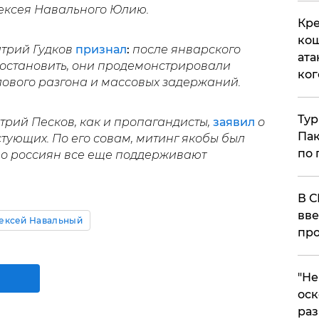
ексея Навального Юлию.
Кре
кош
трий Гудков
признал
:
после январского
ата
 остановить, они продемонстрировали
ког
илового разгона и массовых задержаний.
Тур
трий Песков, как и пропагандисты,
заявил
о
Пак
ующих. По его совам, митинг якобы был
по 
во россиян все еще поддерживают
В С
вве
ексей Навальный
про
​"Н
оск
раз