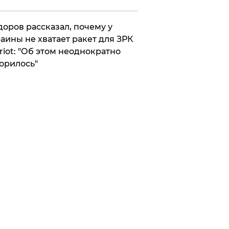
оров рассказал, почему у
аины не хватает ракет для ЗРК
riot: "Об этом неоднократно
орилось"