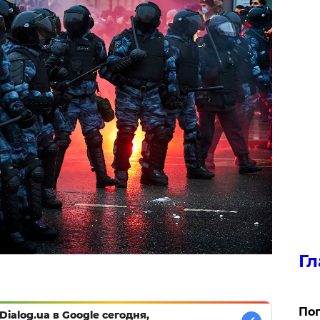
Гл
Поп
Dialog.ua в Google сегодня,