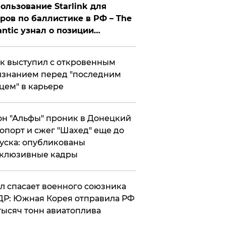
ользование Starlink для
ров по баллистике в РФ – The
antic узнал о позиции
знесмена
к выступил с откровенным
знанием перед "последним
цем" в карьере
н "Альфы" проник в Донецкий
опорт и сжег "Шахед" еще до
уска: опубликованы
склюзивные кадры
ул спасает военного союзника
Р: Южная Корея отправила РФ
тысяч тонн авиатоплива