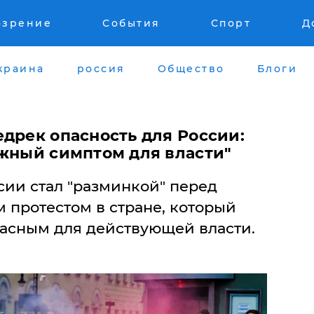
озрение
События
Спорт
Д
краина
россия
Общество
Блоги
дрек опасность для России:
ожный симптом для власти"
сии стал "разминкой" перед
протестом в стране, который
пасным для действующей власти.