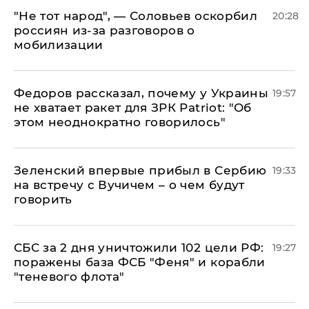
​"Не тот народ", — Соловьев оскорбил
20:28
россиян из-за разговоров о
мобилизации
Федоров рассказал, почему у Украины
19:57
не хватает ракет для ЗРК Patriot: "Об
этом неоднократно говорилось"
Зеленский впервые прибыл в Сербию
19:33
на встречу с Вучичем – о чем будут
говорить
СБС за 2 дня уничтожили 102 цели РФ:
19:27
поражены база ФСБ "Феня" и корабли
"теневого флота"