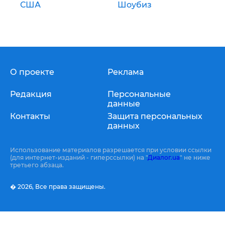
США
Шоубиз
О проекте
Реклама
Редакция
Персональные
данные
Контакты
Защита персональных
данных
Использование материалов разрешается при условии ссылки
(для интернет-изданий - гиперссылки) на "
Диалог.ua
" не ниже
третьего абзаца.
� 2026,
Все права защищены.