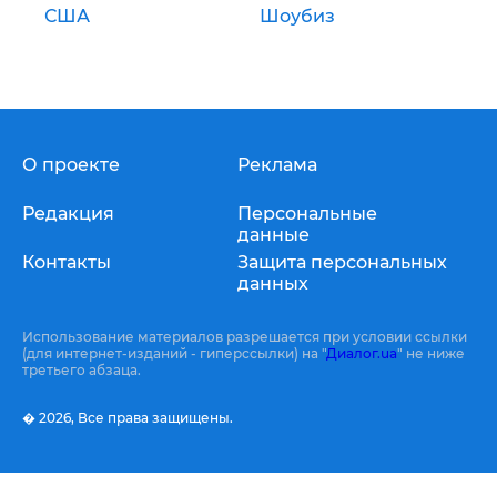
США
Шоубиз
О проекте
Реклама
Редакция
Персональные
данные
Контакты
Защита персональных
данных
Использование материалов разрешается при условии ссылки
(для интернет-изданий - гиперссылки) на "
Диалог.ua
" не ниже
третьего абзаца.
� 2026,
Все права защищены.