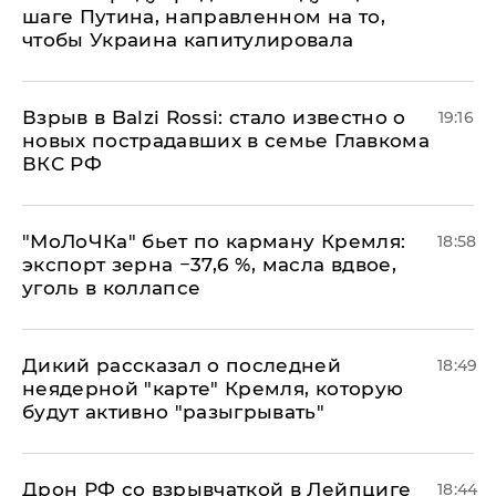
шаге Путина, направленном на то,
чтобы Украина капитулировала
Взрыв в Balzi Rossi: стало известно о
19:16
новых пострадавших в семье Главкома
ВКС РФ
​"МоЛоЧКа" бьет по карману Кремля:
18:58
экспорт зерна −37,6 %, масла вдвое,
уголь в коллапсе
Дикий рассказал о последней
18:49
неядерной "карте" Кремля, которую
будут активно "разыгрывать"
​Дрон РФ со взрывчаткой в Лейпциге
18:44