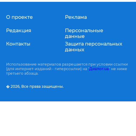
О проекте
Реклама
Редакция
Персональные
данные
Контакты
Защита персональных
данных
Использование материалов разрешается при условии ссылки
(для интернет-изданий - гиперссылки) на "
Диалог.ua
" не ниже
третьего абзаца.
� 2026,
Все права защищены.