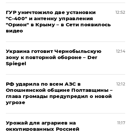
ГУР уничтожило две установки
12:52
"С‑400" и антенну управления
"Орион" в Крыму – в Сети появилось
видео
Украина готовит Чернобыльскую
12:14
зону к повторной обороне – Der
Spiegel
РФ ударила по всем АЗС в
12:12
Опошнянской общине Полтавщины –
глава громады предупредил о новой
угрозе
Урожай для аграриев на
11:17
оккупированных Россией