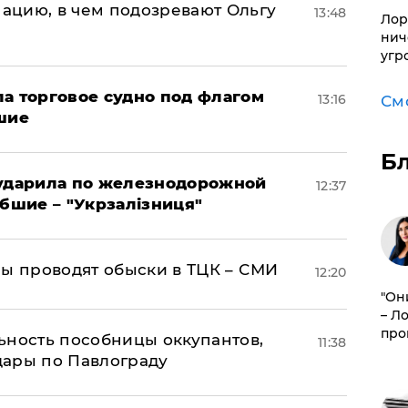
ацию, в чем подозревают Ольгу
13:48
Лор
нич
угр
а торговое судно под флагом
13:16
См
шие
Б
 ударила по железнодорожной
12:37
ибшие – "Укрзалізниця"
ны проводят обыски в ТЦК – СМИ
12:20
"Он
– Л
про
ьность пособницы оккупантов,
11:38
дары по Павлограду