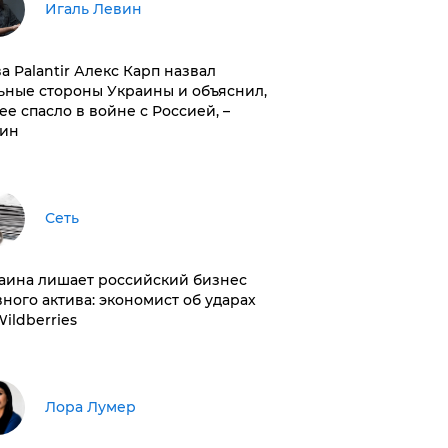
Игаль Левин
ва Palantir Алекс Карп назвал
ьные стороны Украины и объяснил,
 ее спасло в войне с Россией, –
ин
Сеть
раина лишает российский бизнес
вного актива: экономист об ударах
Wildberries
​Лора Лумер