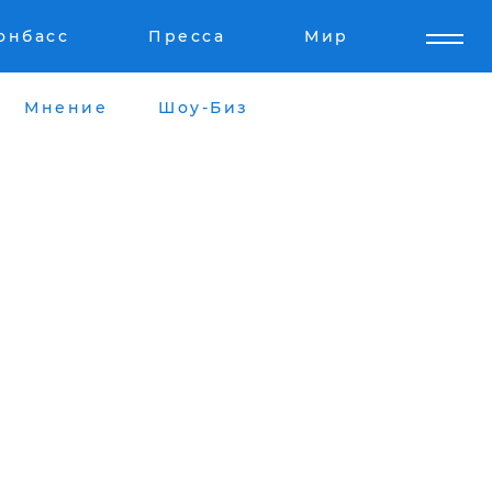
онбасс
Пресса
Мир
Мнение
Шоу-Биз