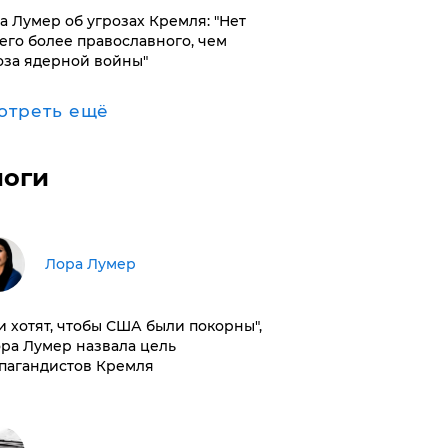
а Лумер об угрозах Кремля: "Нет
его более православного, чем
оза ядерной войны"
отреть ещё
логи
​Лора Лумер
и хотят, чтобы США были покорны",
ора Лумер назвала цель
пагандистов Кремля