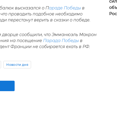
сил
объ
балюк высказался о П
араде Победы
в
Рос
 что проводить подобное необходимо
ди перестанут верить в сказки о победе.
м дворце сообщили, что Эмманюэль Макрон
шения на посещение
Парада Победы
в
дент Франции не собирается ехать в РФ.
Новости дня