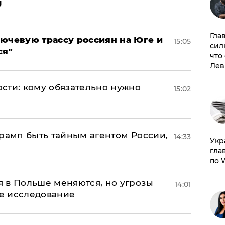
J
Гла
лючевую трассу россиян на Юге и
15:05
сил
ся"
что
Лев
сти: кому обязательно нужно
15:02
Трамп быть тайным агентом России,
14:33
​Ук
гла
по 
 в Польше меняются, но угрозы
14:01
ое исследование