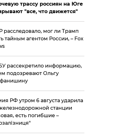
чевую трассу россиян на Юге
зрывают "все, что движется"
 расследовало, мог ли Трамп
ь тайным агентом России, – Fox
ws
У рассекретило информацию,
ем подозревают Ольгу
ефанишину
ия РФ утром 6 августа ударила
железнодорожной станции
овая, есть погибшие –
рзалізниця"