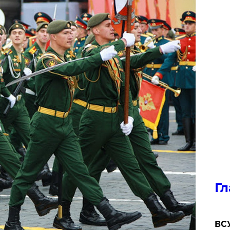
Гл
ВСУ