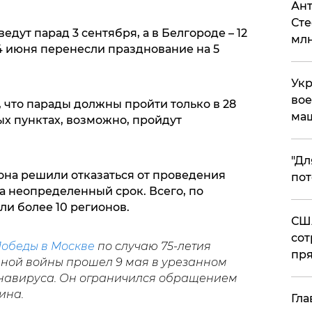
Ант
Сте
едут парад 3 сентября, а в Белгороде – 12
млн
4 июня перенесли празднование на 5
Укр
вое
что парады должны пройти только в 28
ма
ых пунктах, возможно, пройдут
"Дл
она решили отказаться от проведения
пот
а неопределенный срок. Всего, по
и более 10 регионов.
США
сот
обеды в Москве
по случаю 75-летия
пря
ной войны прошел 9 мая в урезанном
онавируса. Он ограничился обращением
ина.
Гла