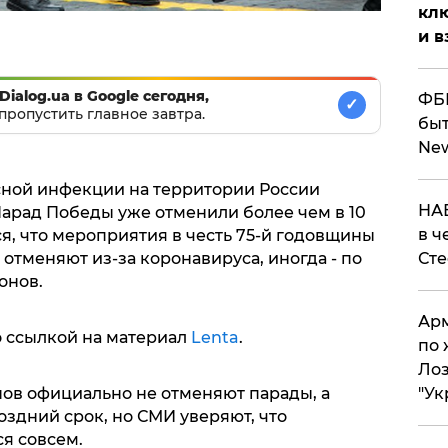
клю
и в
Dialog.ua в Google сегодня,
ФБР
✓
пропустить главное завтра.
быт
Ne
сной инфекции на территории России
НАБ
арад Победы уже отменили более чем в 10
в ч
я, что мероприятия в честь 75-й годовщины
тменяют из-за коронавируса, иногда - по
Ст
онов.
Арм
о ссылкой на материал
Lenta
.
по 
Лоз
нов официально не отменяют парады, а
"Ук
оздний срок, но СМИ уверяют, что
я совсем.