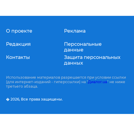
О проекте
Реклама
Редакция
Персональные
данные
Контакты
Защита персональных
данных
Использование материалов разрешается при условии ссылки
(для интернет-изданий - гиперссылки) на "
Диалог.ua
" не ниже
третьего абзаца.
� 2026,
Все права защищены.