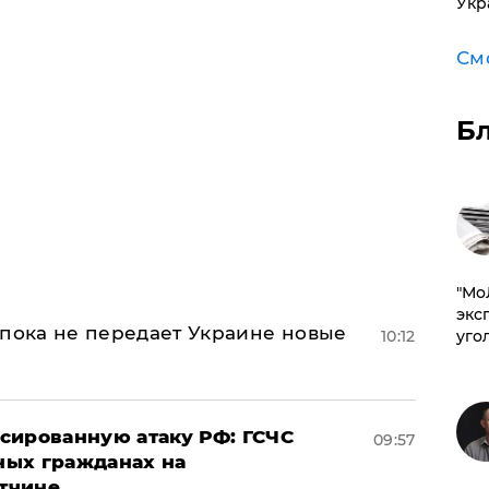
Укр
См
Б
​"М
эксп
 пока не передает Украине новые
10:12
уго
сированную атаку РФ: ГСЧС
09:57
ных гражданах на
тчине