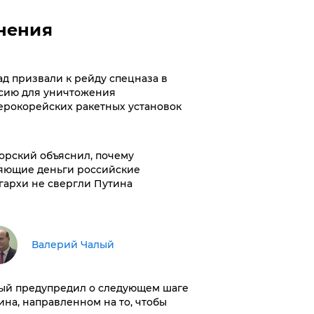
нения
ад призвали к рейду спецназа в
сию для уничтожения
ерокорейских ракетных установок
орский объяснил, почему
яющие деньги российские
гархи не свергли Путина
Валерий Чалый
ый предупредил о следующем шаге
ина, направленном на то, чтобы