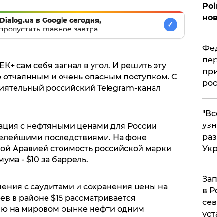
Poi
нов
Dialog.ua в Google сегодня,
✓
пропустить главное завтра.
Фед
пер
К+ сам себя загнал в угол. И решить эту
при
о отчаянным и очень опасным поступком. С
рос
иятельный российский Telegram-канал
​"В
узн
уация с нефтяными ценами для России
ра
желейшими последствиями. На фоне
ой Аравией стоимость российской марки
Ук
ума - $10 за баррель.
Зап
шения с саудитами и сохранения цены на
в Р
цев в районе $15 рассматривается
сев
ию на мировом рынке нефти одним
уст