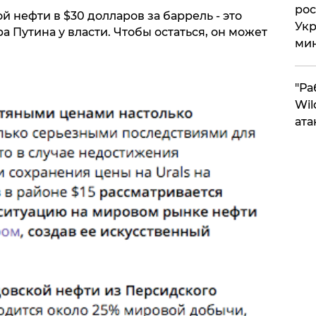
рос
й нефти в $30 долларов за баррель - это
Укр
 Путина у власти. Чтобы остаться, он может
ми
"Ра
Wil
ата