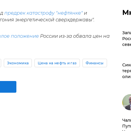
М
ид
предрек катастрофу "нефтянке"
и
гония энергетической сверхдержавы".
Зап
елое положение
России из-за обвала цен на
Рос
сев
Экономика
Цена на нефть и газ
Финансы
Сик
тер
оли
Чал
Пут