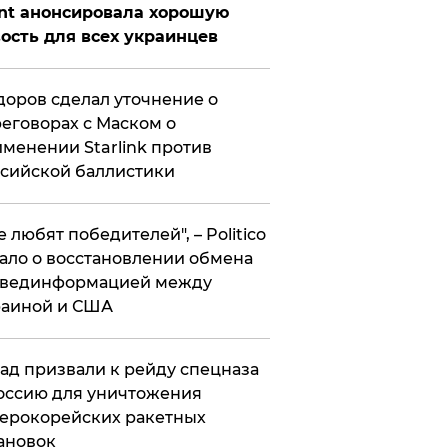
nt анонсировала хорошую
ость для всех украинцев
оров сделал уточнение о
еговорах с Маском о
менении Starlink против
сийской баллистики
се любят победителей", – Politico
ало о восстановлении обмена
звединформацией между
раиной и США
ад призвали к рейду спецназа
оссию для уничтожения
ерокорейских ракетных
ановок