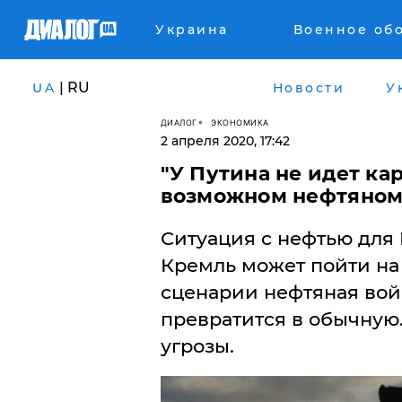
Украина
Военное об
| RU
UA
Новости
У
ДИАЛОГ
ЭКОНОМИКА
2 апреля 2020, 17:42
​"У Путина не идет ка
возможном нефтяном "
Ситуация с нефтью для 
Кремль может пойти на
сценарии нефтяная вой
превратится в обычную
угрозы.