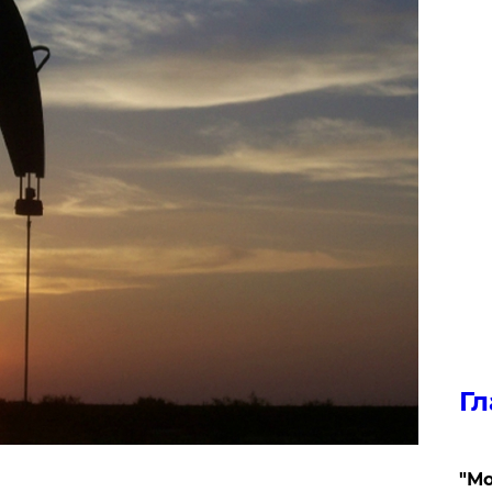
Гл
"Мо