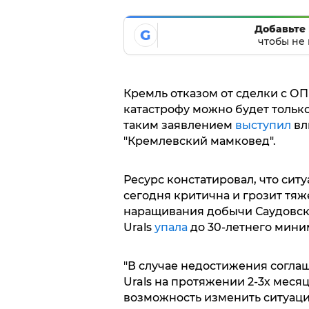
Добавьте 
G
чтобы не 
Кремль отказом от сделки с ОПЕ
катастрофу можно будет тольк
таким заявлением
выступил
вл
"Кремлевский мамковед".
Ресурс констатировал, что сит
сегодня критична и грозит тя
наращивания добычи Саудовск
Urals
упала
до 30-летнего миним
"В случае недостижения согла
Urals на протяжении 2-3х меся
возможность изменить ситуац