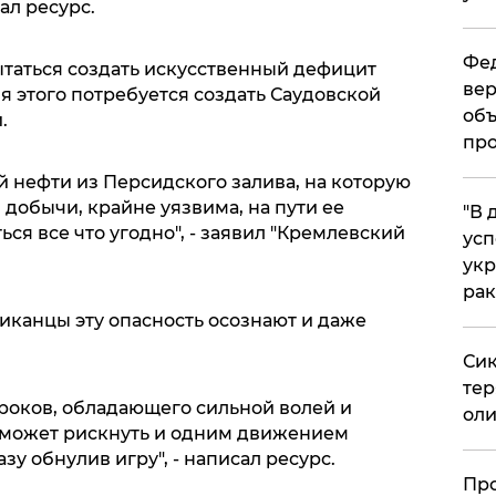
ал ресурс.
Фед
ытаться создать искусственный дефицит
вер
я этого потребуется создать Саудовской
объ
.
про
й нефти из Персидского залива, на которую
добычи, крайне уязвима, на пути ее
​"В
ся все что угодно", - заявил "Кремлевский
усп
укр
рак
риканцы эту опасность осознают и даже
Сик
тер
гроков, обладающего сильной волей и
оли
н может рискнуть и одним движением
зу обнулив игру", - написал ресурс.
​Пр