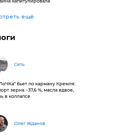
аина капитулировала
отреть ещё
логи
Сеть
оЛоЧКа" бьет по карману Кремля:
орт зерна −37,6 %, масла вдвое,
ль в коллапсе
Олег Жданов