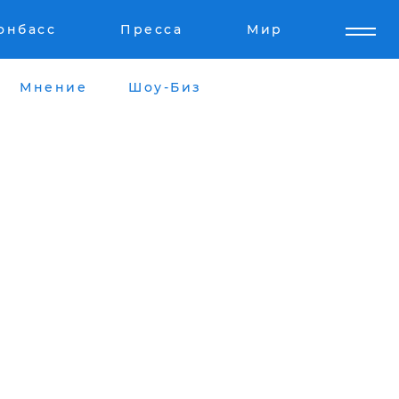
онбасс
Пресса
Мир
Мнение
Шоу-Биз