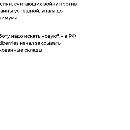
сиян, считающих войну против
аины успешной, упала до
нимума
боту надо искать новую", – в РФ
dberries начал закрывать
кованные склады