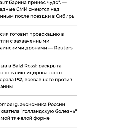
зит барина принес чудо", —
адные СМИ смеются над
иным после поездки в Сибирь
ссия готовит провокацию в
тии с захваченными
аинскими дронами — Reuters
рыв в Balzi Rossi: раскрыта
ность ликвидированного
ерала РФ, воевавшего против
раины
omberg: экономика России
хватила "голландскую болезнь"
амой тяжелой форме