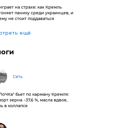
играет на страхе: как Кремль
гоняет панику среди украинцев, и
ему не стоит поддаваться
отреть ещё
логи
Сеть
оЛоЧКа" бьет по карману Кремля:
орт зерна −37,6 %, масла вдвое,
ль в коллапсе