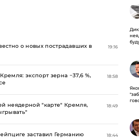
Дик
нея
буд
известно о новых пострадавших в
19:16
Кремля: экспорт зерна −37,6 %,
18:58
се
Яко
"за
гов
ей неядерной "карте" Кремля,
18:49
ыгрывать"
 Лейпциге заставил Германию
18:44