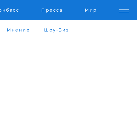
онбасс
Пресса
Мир
Мнение
Шоу-Биз