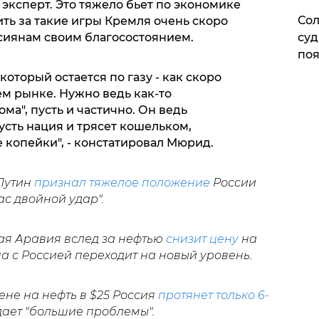
 эксперт. Это тяжело бьет по экономике
Сол
ить за такие игры Кремля очень скоро
сиянам своим благосостоянием.
суд
поя
оторый остается по газу - как скоро
м рынке. Нужно ведь как-то
ма", пусть и частично. Он ведь
усть нация и трясет кошельком,
 копейки", - констатировал Мюрид.
 Путин
признал тяжелое положение
России
ас двойной удар".
кая Аравия вслед за нефтью
снизит цену
на
на с Россией переходит на новый уровень.
цене на нефть в $25 Россия
протянет только 6-
дает "большие проблемы".