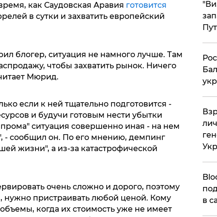
"Ви
 время, как Саудовская Аравия
готовится
зап
ррелей в сутки и захватить европейский
Пут
рил блогер, ситуация не намного лучше. Там
​Ро
аспродажу, чтобы захватить рынок. Ничего
Бал
считает Мюрид.
укр
олько если к ней тщательно подготовится -
​Вз
сурсов и будучи готовым нести убытки
лич
прома" ситуация совершенно иная - на нем
ген
 - сообщил он. По его мнению, демпинг
Ук
шей жизни", а из-за катастрофической
Blo
рвировать очень сложно и дорого, поэтому
под
, нужно пристраивать любой ценой. Кому
в с
объемы, когда их стоимость уже не имеет