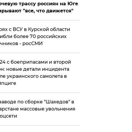
чевую трассу россиян на Юге
зрывают "все, что движется"
оях с ВСУ в Курской области
ибли более 70 российских
чников - росСМИ
24 с боеприпасами и второй
н: новые детали инцидента
ле украинского самолета в
йпциге
заводе по сборке "Шахедов" в
арстане массовые увольнения
оцсети