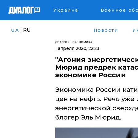
Украина
Военное об
| RU
UA
Новости
У
ДИАЛОГ
ЭКОНОМИКА
1 апреля 2020, 22:23
​"Агония энергетичес
Мюрид предрек катас
экономике России
Экономика России кати
цен на нефть. Речь уже 
энергетической сверхд
блогер Эль Мюрид.