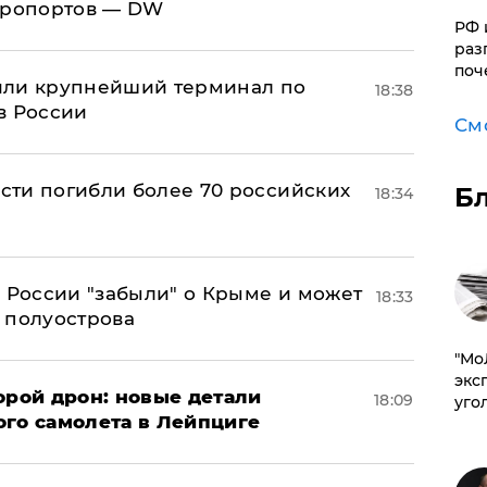
эропортов — DW
РФ 
раз
поч
или крупнейший терминал по
18:38
в России
См
асти погибли более 70 российских
Б
18:34
в России "забыли" о Крыме и может
18:33
т полуострова
​"М
эксп
орой дрон: новые детали
18:09
уго
ого самолета в Лейпциге