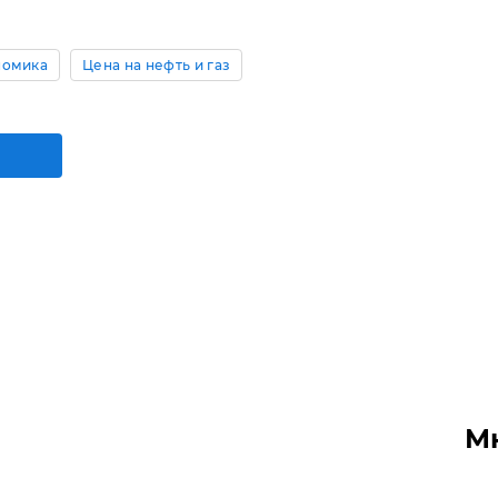
номика
Цена на нефть и газ
М