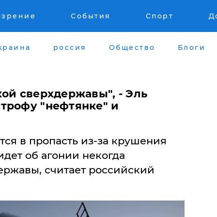
озрение
События
Спорт
Д
краина
россия
Общество
Блоги
кой сверхдержавы", - Эль
трофу "нефтянке" и
тся в пропасть из-за крушения
идет об агонии некогда
ержавы, считает российский