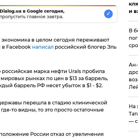
клю
Dialog.ua в Google сегодня,
и в
✓
пропустить главное завтра.
В б
пог
и экономика в целом сегодня переживают
сро
м в Facebook
написал
российский блогер Эль
Ан-
о российская марка нефти Urals пробила
дро
 мировых рынках по цен в $13 за баррель,
воз
дый баррель РФ несет убыток в $1 - $2.
Ле
хдержавы перешла в стадию клинической
На 
где-то видны, то это просто остаточные
Тат
— с
положение России отказ от увеличения