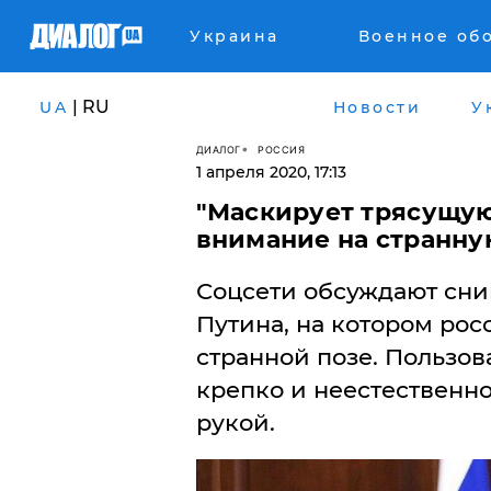
Украина
Военное об
| RU
UA
Новости
У
ДИАЛОГ
РОССИЯ
1 апреля 2020, 17:13
"Маскирует трясущуюс
внимание на странну
​Соцсети обсуждают сн
Путина, на котором рос
странной позе. Пользов
крепко и неестественно
рукой.