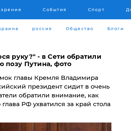
озрение
События
Спорт
Д
краина
россия
Общество
Блоги
я руку?" - в Сети обратили
ю позу Путина, фото
имок главы Кремля Владимира
сийский президент сидит в очень
атели обратили внимание, как
 глава РФ ухватился за край стола