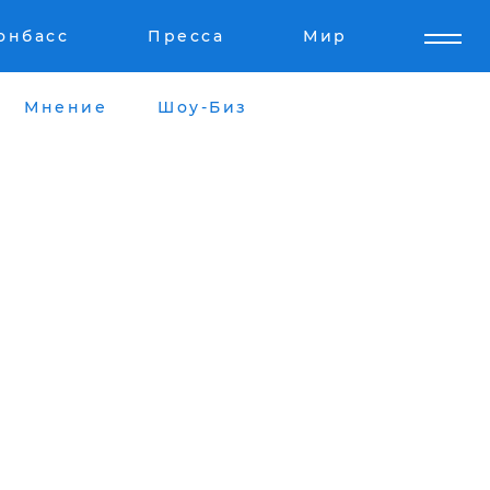
онбасс
Пресса
Мир
Мнение
Шоу-Биз