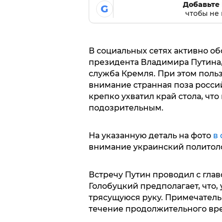
Добавьте 
G
чтобы не 
В социальных сетях активно о
президента Владимира Путина,
служба Кремля. При этом поль
внимание странная поза росси
крепко ухватил край стола, чт
подозрительным.
На указанную деталь на фото
в
внимание украинский политоло
Встречу Путин проводил с гла
Голобуцкий предполагает, что, 
трясущуюся руку. Примечательн
течение продолжительного вре