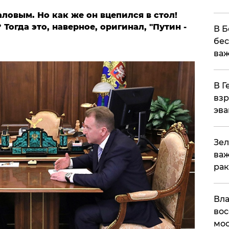
валовым.
Но как же он вцепился в стол!
огда это, наверное, оригинал, "Путин -
В Б
бес
важ
В Г
взр
эва
Зел
важ
рак
Вла
вос
мос