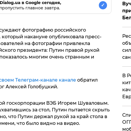
Dialog.ua в Google сегодня,
Вуч
✓
пропустить главное завтра.
при
Бе
бсуждают фотографию российского
Рес
 который накануне опубликовала пресс-
объ
зователей на фотографии привлекла
йского президента: Путин правой рукой
сил
о показалось многим очень странным и
сан
В Р
 своем Телеграм-канале канале
обратил
кит
г Алексей Голобуцкий.
кач
Евр
вой госкорпорации ВЭБ Игорем Шуваловым.
ухватившись за стол, Путин пытается скрыть
Спи
о, что Путин держал рукой за край стола в
ОГП
мени, что было видно на видео.
моб