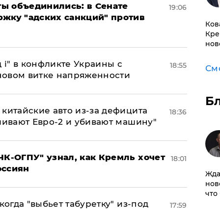
ы объединились: в Сенате
19:06
ржку "адских санкций" против
Ков
Кре
нов
 і" в конфликте Украины с
18:55
См
новом витке напряженности
Б
китайские авто из-за дефицита
18:36
ливают Евро-2 и убивают машину"
ЧК-ОГПУ" узнал, как Кремль хочет
18:01
оссиян
Жда
нов
что
когда "выбьет табуретку" из-под
17:59