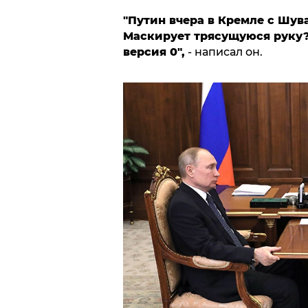
"Путин вчера в Кремле с Шу
Маскирует трясущуюся руку? Т
версия 0",
- написал он.