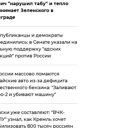
ич "нарушил табу" и тепло
нимает Зеленского в
лграде
публиканцы и демократы
единились: в Сенате указали на
ьную поддержку "адских
кций" против России
оссии массово ломаются
айские авто из-за дефицита
ественного бензина: "Заливают
о-2 и убивают машину"
ски уже составляют: "ВЧК-
У" узнал, как Кремль хочет
илизовать 800 тысяч россиян