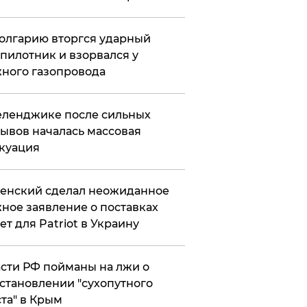
олгарию вторгся ударный
пилотник и взорвался у
ного газопровода
еленджике после сильных
ывов началась массовая
куация
енский сделал неожиданное
ное заявление о поставках
ет для Patriot в Украину
сти РФ пойманы на лжи о
становлении "сухопутного
та" в Крым