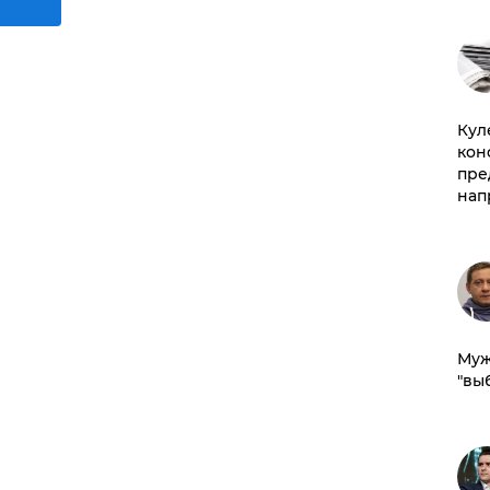
Куле
кон
пре
нап
Муж
"вы