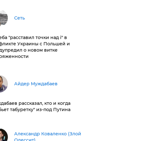
Сеть
ба "расставил точки над і" в
фликте Украины с Польшей и
дупредил о новом витке
ряженности
Айдер Муждабаев
дабаев рассказал, кто и когда
бьет табуретку" из-под Путина
Александр Коваленко (Злой
Одессит)