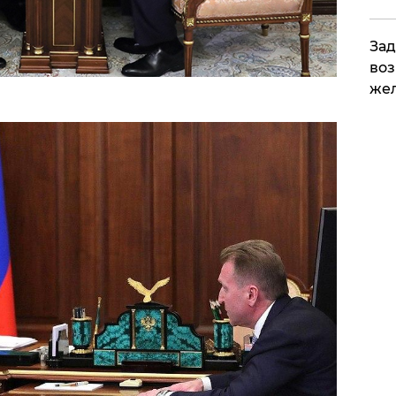
Зад
воз
жел