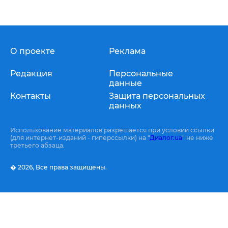
О проекте
Реклама
Редакция
Персональные
данные
Контакты
Защита персональных
данных
Использование материалов разрешается при условии ссылки
(для интернет-изданий - гиперссылки) на "
Диалог.ua
" не ниже
третьего абзаца.
� 2026,
Все права защищены.