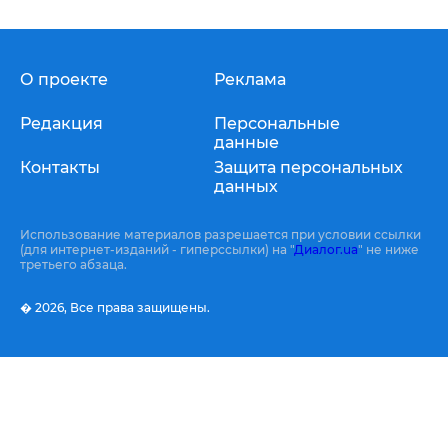
О проекте
Реклама
Редакция
Персональные
данные
Контакты
Защита персональных
данных
Использование материалов разрешается при условии ссылки
(для интернет-изданий - гиперссылки) на "
Диалог.ua
" не ниже
третьего абзаца.
� 2026,
Все права защищены.