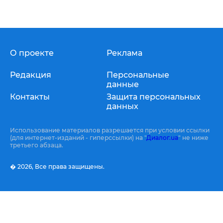
О проекте
Реклама
Редакция
Персональные
данные
Контакты
Защита персональных
данных
Использование материалов разрешается при условии ссылки
(для интернет-изданий - гиперссылки) на "
Диалог.ua
" не ниже
третьего абзаца.
� 2026,
Все права защищены.