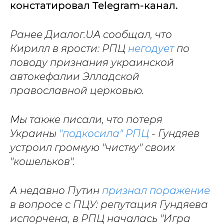
констатировал Telegram-канал.
Ранее Диалог.UA сообщал, что
Кирилл в ярости: РПЦ
негодует
по
поводу признания украинской
автокефалии Элладской
православной церковью.
Мы также писали, что потеря
Украины
"подкосила" РПЦ
- Гундяев
устроил громкую "чистку" своих
"кошельков".
А недавно Путин
признал поражение
в вопросе с ПЦУ: репутация Гундяева
испорчена, в РПЦ началась "Игра