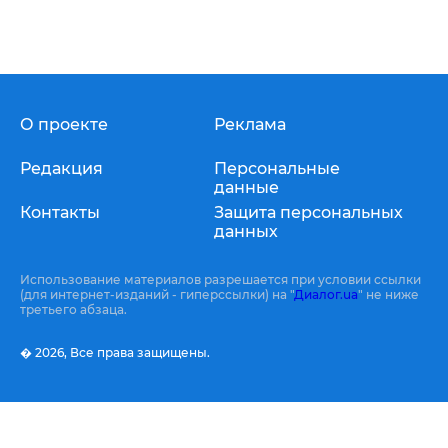
О проекте
Реклама
Редакция
Персональные
данные
Контакты
Защита персональных
данных
Использование материалов разрешается при условии ссылки
(для интернет-изданий - гиперссылки) на "
Диалог.ua
" не ниже
третьего абзаца.
� 2026,
Все права защищены.