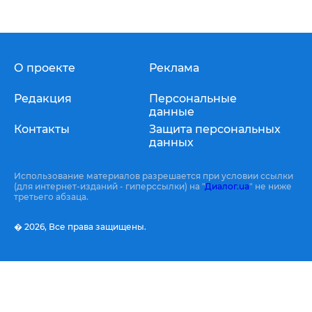
О проекте
Реклама
Редакция
Персональные
данные
Контакты
Защита персональных
данных
Использование материалов разрешается при условии ссылки
(для интернет-изданий - гиперссылки) на "
Диалог.ua
" не ниже
третьего абзаца.
� 2026,
Все права защищены.